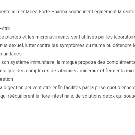
nts alimentaires Forté Pharma soutiennent également la santé
-être
de plantes et les micronutriments sont utilisés par les laboratoi
onus sexuel, lutter contre les
symptômes du rhume
ou détendre 
munitaires
 son système immunitaire, la marque propose des compléments al
ainsi que des
complexes de vitamines
, minéraux et ferments mic
gestion
 la digestion peuvent être enfin facilités par la prise quotidien
qui rééquilibrent la flore intestinale, de solutions détox qui sou