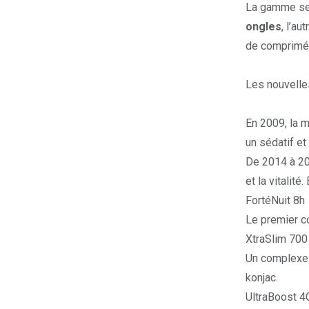
La gamme se 
ongles
, l’au
de comprimés
Les nouvelle
En 2009, la 
un sédatif et
De 2014 à 2
et la vitalité
FortéNuit 8h
Le premier co
XtraSlim 700
Un
complexe
konjac.
UltraBoost 