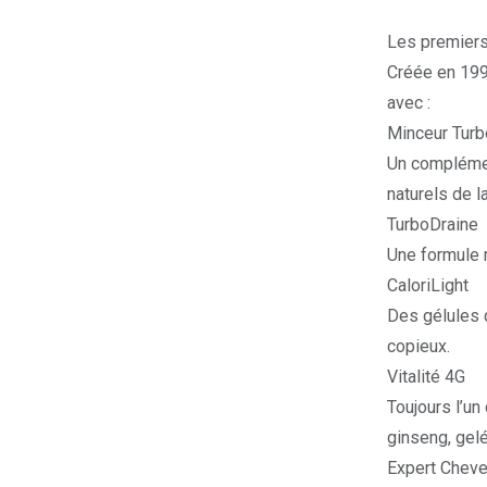
Les premiers
Créée en 1999
avec :
Minceur Turb
Un complémen
naturels de l
TurboDraine
Une
formule 
CaloriLight
Des gélules q
copieux.
Vitalité 4G
Toujours l’un
ginseng, gelé
Expert Chev