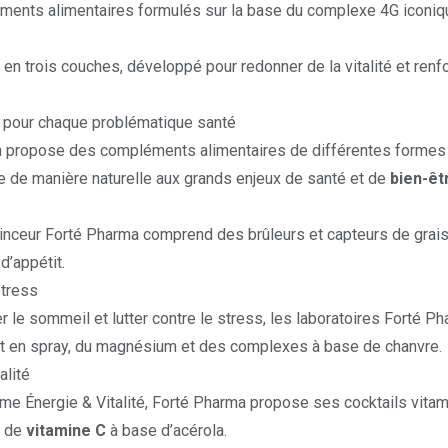
ents alimentaires formulés sur la base du complexe 4G iconiq
en trois couches, développé pour redonner de la vitalité et
renf
 pour chaque problématique santé
 propose des compléments alimentaires de différentes formes (
e de manière naturelle aux grands enjeux de santé et de
bien-êt
nceur Forté Pharma
comprend des brûleurs et capteurs de grais
d’appétit.
tress
er le
sommeil
et lutter contre le
stress
, les laboratoires Forté
t en
spray
, du magnésium et des complexes à base de chanvre.
alité
e Énergie & Vitalité
, Forté Pharma propose ses cocktails vita
s de
vitamine C
à base d’acérola.