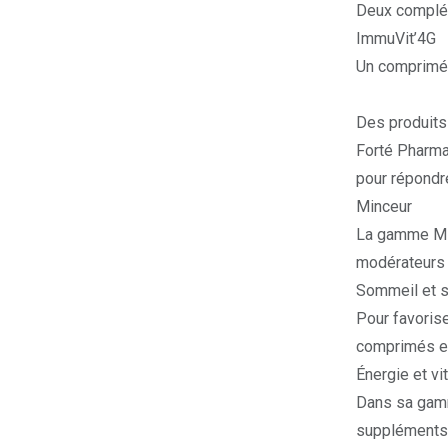
Deux complém
ImmuVit’4G
Un comprimé 
Des produits
Forté Pharma
pour répondr
Minceur
La
gamme Mi
modérateurs 
Sommeil et s
Pour favoris
comprimés e
Énergie et vit
Dans sa
gamm
supplément