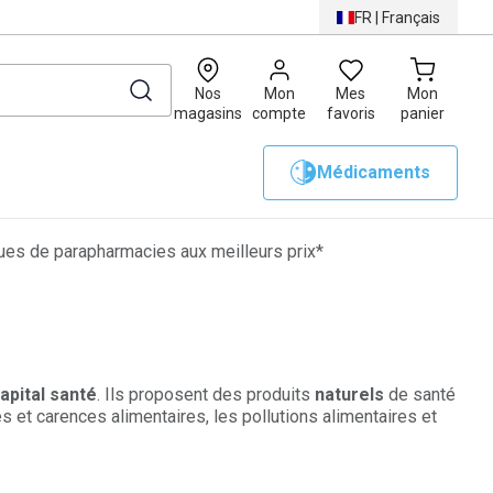
FR
|
Français
0
Nos
Mon
Mes
Mon
magasins
compte
favoris
panier
Médicaments
es de parapharmacies aux meilleurs prix*
apital santé
. Ils proposent des produits
naturels
de santé
 et carences alimentaires, les pollutions alimentaires et