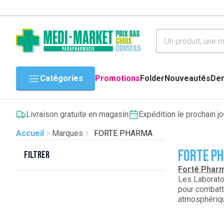
Catégories
Promotions
Folder
Nouveautés
Der
Livraison gratuite en magasin
Expédition le prochain j
Accueil
Marques
FORTE PHARMA
FORTE P
Filtrer
Forté Pharm
Les Laborat
pour combattr
atmosphérique