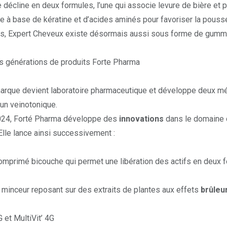
décline en deux formules, l’une qui associe
levure de bière
et p
tre à base de
kératine
et d’acides aminés pour favoriser la pousse 
, Expert Cheveux existe désormais aussi sous forme de
gumm
s générations de produits Forte Pharma
marque devient laboratoire pharmaceutique et développe deux m
 un veinotonique.
024, Forté Pharma développe des
innovations
dans le domaine 
. Elle lance ainsi successivement :
mprimé bicouche qui permet une libération des actifs en deux fo
 minceur
reposant sur des extraits de plantes aux effets
brûleu
4G
et
MultiVit’ 4G