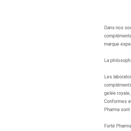
Dans nos soc
complémentat
marque exper
La philosoph
Les laboratoi
compléments a
gelée royale, 
Conformes ave
Pharma sont
Forté Pharma