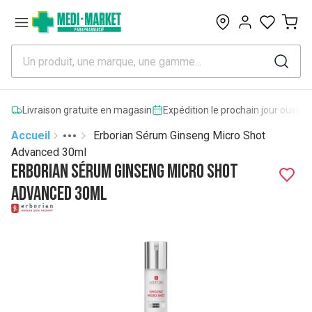
0
Livraison gratuite en magasin
Expédition le prochain jour ouvrab
Accueil
Erborian Sérum Ginseng Micro Shot
Toggle menu
More
Advanced 30ml
Erborian Sérum Ginseng Micro Shot
Advanced 30ml