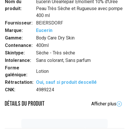
Nom du
Eucerin UreaRepair Émollient 10% d'Urée
produit:
Peau Très Sèche et Rugueuse avec pompe
400 ml
Fournisseur:
BEIERSDORF
Marque:
Eucerin
Gamme:
Body Care Dry Skin
Contenance:
400ml
Skintype:
Sèche - Très sèche
Intolerance:
Sans colorant, Sans parfum
Forme
Lotion
galénique:
Rétractation:
Oui, sauf si produit descellé
CNK:
4989224
Détails du produit
Afficher plus
Description complète
Cette lotion pour le corps légère, mais très efficace,
combine trois actions pour hydrater en profondeur et