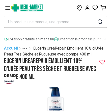
0
Livraison gratuite en magasin
Expédition le prochain jour ouvrab
Accueil
Eucerin UreaRepair Émollient 10% d'Urée
Toggle menu
More
Peau Très Sèche et Rugueuse avec pompe 400 ml
Eucerin UreaRepair Émollient 10%
d'Urée Peau Très Sèche et Rugueuse avec
pompe 400 ml