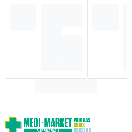
apaiser les peaux sèches, rugueuses et tiraillées
Composition
Aqua, Urea, Glycerin, Isopropyl Stearate, Dicaprylyl Ether,
Glyceryl Glucoside, Sodium Lactate, Butyrospermum Parkii
Butter, Polyglyceryl-4
Diisostearate/Polyhydroxystearate/Sebacate, Tapioca
Starch, Carnitine, Cetearyl Alcohol, Ceramide NP, Arginine
HCL, Sodium PCA, Histidine HCl, Lactic Acid, Mannitol,
Arginine, Serine, Sucrose, PCA, Citrulline, Glycogen, Alanine,
Threonine, Glutamic Acid, Lysine HCl, Sodium Chloride, 1,2-
Hexanediol, Phenoxyethanol, Potassium Sorbate