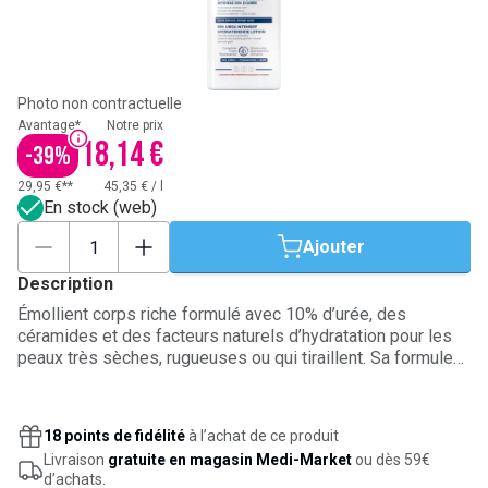
Photo non contractuelle
Avantage*
Notre prix
18,14 €
-
39
%
29,95 €**
45,35 €
/
l
En stock (web)
Ajouter
Description
Émollient corps riche formulé avec 10% d’urée, des
céramides et des facteurs naturels d’hydratation pour les
peaux très sèches, rugueuses ou qui tiraillent. Sa formule
hydrate intensément, fixe l’eau dans la peau et contribue à
renforcer la barrière cutanée afin de limiter la perte
insensible en eau. Elle apaise rapidement les signes de
18 points de fidélité
à l’achat de ce produit
sécheresse, comme les squames et démangeaisons, et
Livraison
gratuite en magasin Medi-Market
ou dès 59€
laisse la peau plus douce, souple et confortable jusqu’à 48
d’achats.