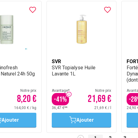
SVR
FOR
inofresh
SVR Topialyse Huile
Forté
 Naturel 24h 50g
Lavante 1L
Dyna
(dont
Notre prix
Avantage*
Notre prix
Avant
8,20 €
21,69 €
-
41
%
-
28
164,00 €
/
kg
36,47 €**
21,69 €
/
l
24,90 
Ajouter
Ajouter