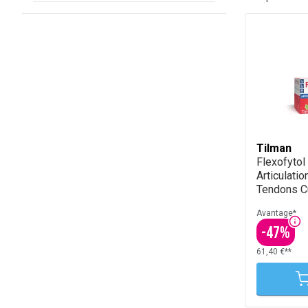
Tilman
Flexofytol
Articulati
Tendons C
Comprimé
Avantage*
-
47
%
61,40 €**