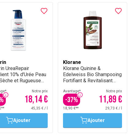
rin
Klorane
in UreaRepair
Klorane Quinine &
lient 10% d'Urée Peau
Edelweiss Bio Shampooing
 Sèche et Rugueuse
Fortifiant & Revitalisant
 pompe 400 ml
400Ml
age*
Notre prix
Avantage*
Notre prix
18,14 €
11,89 €
%
-
37
%
€**
45,35 €
/
l
18,90 €**
29,73 €
/
l
Ajouter
Ajouter