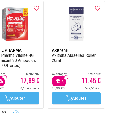
TE PHARMA
Axitrans
 Pharma Vitalité 4G
Axitrans Aisselles Roller
misant 30 Ampoules
20ml
 7 Offertes)
age*
Notre prix
Avantage*
Notre prix
17,89 €
11,45 €
%
-
45
%
€**
0,60 €
/
pièce
20,99 €**
572,50 €
/
l
Ajouter
Ajouter