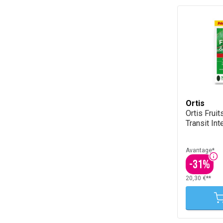
Ortis
Ortis Fruit
Transit In
Avantage*
-
31
%
20,30 €**