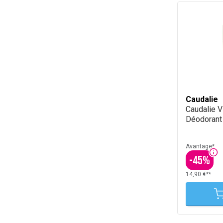
Caudalie
Caudalie V
Déodorant
Avantage*
-
45
%
14,90 €**