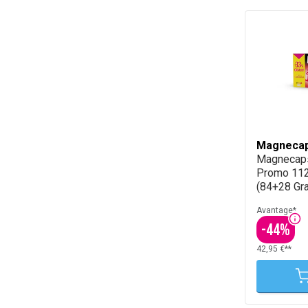
Magneca
Magnecap
Promo 112
(84+28 Gra
Avantage*
-
44
%
42,95 €**