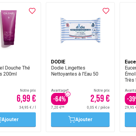
DODIE
Euce
Gel Douche Thé
Dodie Lingettes
Eucer
s 200ml
Nettoyantes à l'Eau 50
Émol
Très
avec
Notre prix
Avantage*
Notre prix
Avant
6,99 €
2,59 €
-
64
%
-
39
34,95 €
/
l
7,20 €**
0,05 €
/
pièce
29,95 
Ajouter
Ajouter