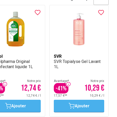
ol
SVR
lpharma Original
SVR Topialyse Gel Lavant
fectant liquide 1L
1L
age*
Notre prix
Avantage*
Notre prix
12,74 €
10,29 €
%
-
41
%
€**
12,74 €
/
l
17,57 €**
10,29 €
/
l
Ajouter
Ajouter