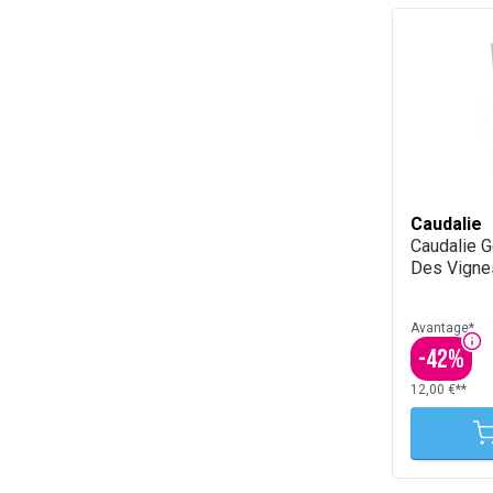
Caudalie
Caudalie 
Des Vigne
Avantage*
-
42
%
12,00 €**