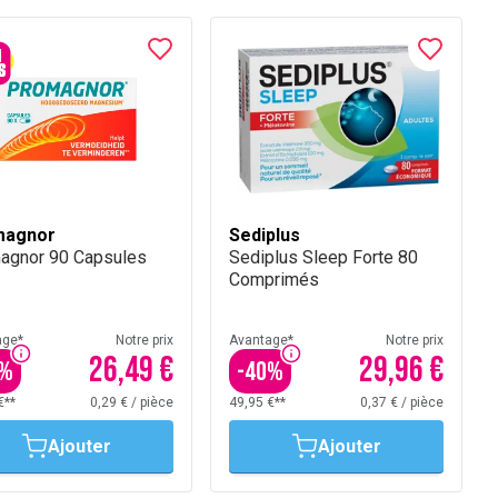
magnor
Sediplus
agnor 90 Capsules
Sediplus Sleep Forte 80
Comprimés
age*
Notre prix
Avantage*
Notre prix
26,49 €
29,96 €
%
-
40
%
€**
0,29 €
/
pièce
49,95 €**
0,37 €
/
pièce
Ajouter
Ajouter