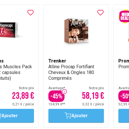
ps
Trenker
Pro
s Muscles Pack
Alline Procap Fortifiant
Prom
 capsules
Cheveux & Ongles 180
tuits)
Comprimés
Notre prix
Avantage*
Notre prix
Avant
23,89 €
58,19 €
-
45
%
-
50
0,21 €
/
pièce
104,99 €**
0,32 €
/
pièce
52,95 
Ajouter
Ajouter