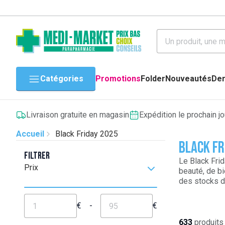
Catégories
Promotions
Folder
Nouveautés
Der
Livraison gratuite en magasin
Expédition le prochain j
Accueil
Black Friday 2025
Black Fr
Filtrer
Le Black Frid
Prix
beauté, de b
des stocks d
€
-
€
633
produits