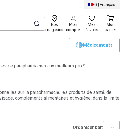
FR
|
Français
0
Nos
Mon
Mes
Mon
magasins
compte
favoris
panier
Médicaments
es de parapharmacies aux meilleurs prix*
onnelles sur la parapharmacie, les produits de santé, de
 visage
,
compléments alimentaires
et
hygiène
, dans la limite
Organiser par: