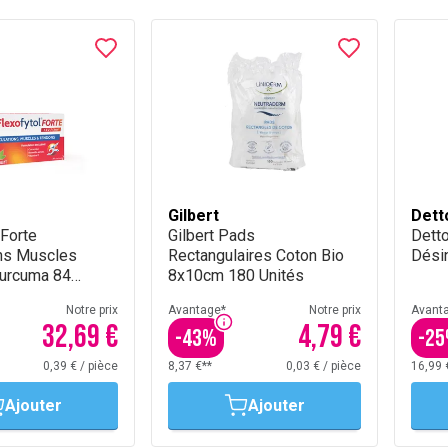
Gilbert
Dett
 Forte
Gilbert Pads
Detto
ons Muscles
Rectangulaires Coton Bio
Désin
urcuma 84
8x10cm 180 Unités
s
Notre prix
Avantage*
Notre prix
Avant
32,69 €
4,79 €
-
43
%
-
25
0,39 €
/
pièce
8,37 €**
0,03 €
/
pièce
16,99 
Ajouter
Ajouter