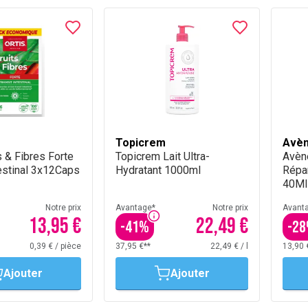
Topicrem
Avè
s & Fibres Forte
Topicrem Lait Ultra-
Avèn
testinal 3x12Caps
Hydratant 1000ml
Répar
40Ml
Notre prix
Avantage*
Notre prix
Avant
13,95 €
22,49 €
-
41
%
-
28
0,39 €
/
pièce
37,95 €**
22,49 €
/
l
13,90 
Ajouter
Ajouter