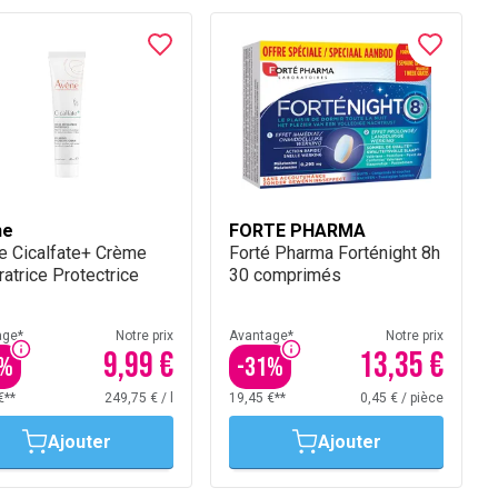
ne
FORTE PHARMA
e Cicalfate+ Crème
Forté Pharma Forténight 8h
atrice Protectrice
30 comprimés
age*
Notre prix
Avantage*
Notre prix
9,99 €
13,35 €
%
-
31
%
€**
249,75 €
/
l
19,45 €**
0,45 €
/
pièce
Ajouter
Ajouter