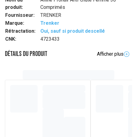
produit:
Comprimés
Fournisseur:
TRENKER
Marque:
Trenker
Rétractation:
Oui, sauf si produit descellé
CNK:
4723433
Détails du produit
Afficher plus
Description complète
Chez les femmes comme chez les hommes, les cheveux,
les ongles et la peau sont le reflet de l'équilibre nutritionnel
interne. Pour conserver une belle peau et une chevelure
saine et forte, un apport adéquat en protéines, vitamines et
minéraux est essentiel. La kératine est une protéine
composée de 18 acides aminés différents. Elle est le
principal composant des cheveux, des ongles et de la
peau. Les compléments alimentaires de la gamme Alline
contiennent une kératine unique et de haute qualité pour les
besoins spécifiques des femmes (CynaPLUS®) et des
hommes (Keramax®). La gamme Alline a été développée
selon un processus de production breveté qui garantit une