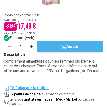
Photo non contractuelle
Avantage*
Notre prix
17,49 €
-
28
%
24,29 €**
0,58 €
/
pièce
En stock (web)
Ajouter
Description
Complément alimentaire pour les femmes qui freine la
chute des cheveux. Formulé avec de la kératine pure qui
offre une assimilation de 95% par l'organisme, de l'extrait
de capillaire de Vénus, de l'extrait de prêle des champs, un
complexe vitaminé (vitamine A, C, B2, E, B6, B9, B8, B12) et
un trio de minéraux (zinc, fer et cuivre). Les résultats
Télécharger la notice
visibles sont l'amélioration de la qualité du cheveu avec
17 points de fidélité
à l’achat de ce produit
moins de perte, des cheveux plus brillants et plus
résistants.
Livraison
gratuite en magasin Medi-Market
ou dès 59€
d’achats.