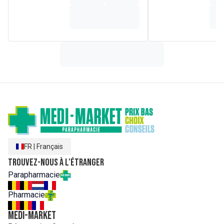
biodisponibilité presque totale de 95 % de kératine.
Composition
5 mg de kératine pure CynaPLUS
15 mg d'extrait de cheveux de Vénus
5 mg d'extrait de prêle
1% RI Vitamines B1, B2, B3, B5, B6, B8, B9, B12
1% RI Vitamines C et E
1% RI Cuivre, fer et zinc
FR
|
Français
Trouvez-nous à l'étranger
Parapharmacie
Pharmacie
MEDI-MARKET