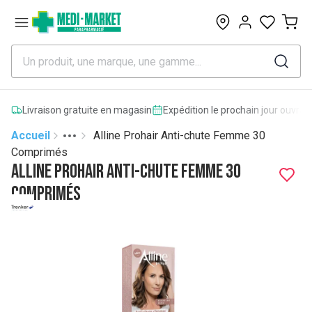
0
Livraison gratuite en magasin
Expédition le prochain jour ouvrab
Accueil
Alline Prohair Anti-chute Femme 30
Toggle menu
More
Comprimés
Alline Prohair Anti-chute Femme 30
Comprimés