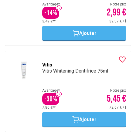
Avantage*
Notre prix
2,99 €
-
14
%
3,49 €**
39,87 €
/
l
Ajouter
Vitis
Vitis Whitening Dentifrice 75ml
Avantage*
Notre prix
5,45 €
-
30
%
7,80 €**
72,67 €
/
l
Ajouter