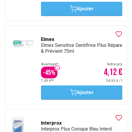
Ajouter
Elmex
Elmex Sensitive Dentifrice Plus Répare
& Prévient 75ml
Avantage*
Notre prix
4,12 €
-
45
%
7,49 €**
54,93 €
/
l
Ajouter
Interprox
Interprox Plus Conique Bleu Interd