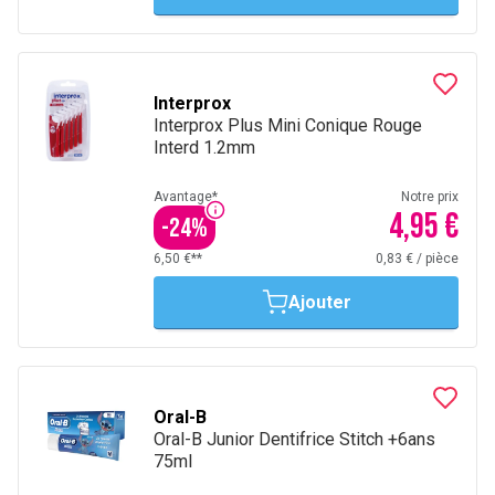
Interprox
Interprox Plus Mini Conique Rouge
Interd 1.2mm
Avantage*
Notre prix
4,95 €
-
24
%
6,50 €**
0,83 €
/
pièce
Ajouter
Oral-B
Oral-B Junior Dentifrice Stitch +6ans
75ml