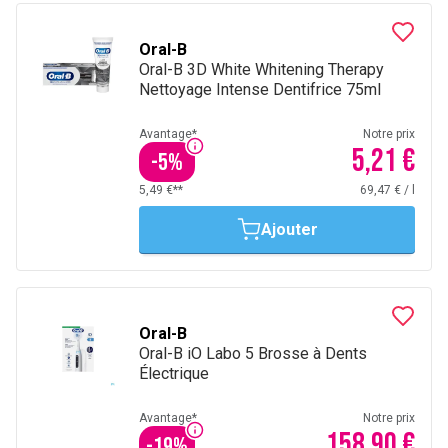
Oral-B
Oral-B 3D White Whitening Therapy
Nettoyage Intense Dentifrice 75ml
Avantage*
Notre prix
5,21 €
-
5
%
5,49 €**
69,47 €
/
l
Ajouter
Oral-B
Oral-B iO Labo 5 Brosse à Dents
Électrique
Avantage*
Notre prix
158,90 €
-
19
%