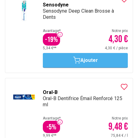
Sensodyne
Sensodyne Deep Clean Brosse à
Dents
Avantage*
Notre prix
4,30 €
-
19
%
5,34 €**
4,30 €
/
pièce
Ajouter
Oral-B
Oral-B Dentifrice Émail Renforcé 125
ml
Avantage*
Notre prix
9,48 €
-
5
%
9,99 €**
75,84 €
/
l