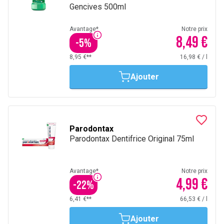
Gencives 500ml
Avantage*
Notre prix
8,49 €
-
5
%
8,95 €**
16,98 €
/
l
Ajouter
Parodontax
Parodontax Dentifrice Original 75ml
Avantage*
Notre prix
4,99 €
-
22
%
6,41 €**
66,53 €
/
l
Ajouter