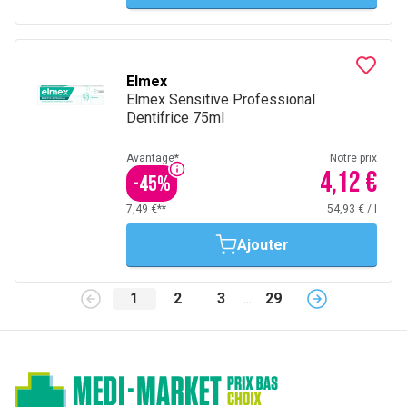
Elmex
Elmex Sensitive Professional
Dentifrice 75ml
Avantage*
Notre prix
4,12 €
-
45
%
7,49 €**
54,93 €
/
l
Ajouter
1
2
3
...
29