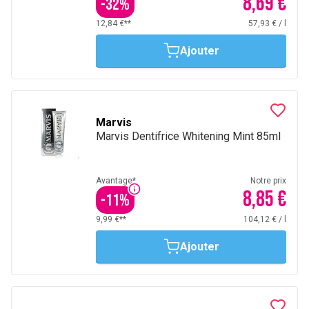
8,69 €
-
32
%
12,84 €**
57,93 €
/
l
Ajouter
Marvis
Marvis Dentifrice Whitening Mint 85ml
Avantage*
Notre prix
8,85 €
-
11
%
9,99 €**
104,12 €
/
l
Ajouter