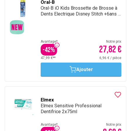
Oral-B
Oral-B iO Kids Brossette de Brosse à
Dents Electrique Disney Stitch +6ans 4
Brossettes
Avantage*
Notre prix
27,82 €
-
42
%
47,99 €**
6,96 €
/
pièce
Ajouter
Elmex
Elmex Sensitive Professional
Dentifrice 2x75ml
Avantage*
Notre prix