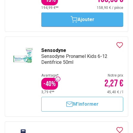
194,99 €**
158,90 €
/
pièce
Ajouter
Sensodyne
Sensodyne Pronamel Kids 6-12
Dentifrice 50ml
Avantage*
Notre prix
2,27 €
-
40
%
3,79 €**
45,40 €
/
l
M’informer