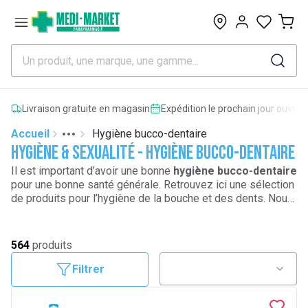
0
Livraison gratuite en magasin
Expédition le prochain jour ouvrab
Accueil
Hygiène bucco-dentaire
Toggle menu
More
Hygiène & sexualité - Hygiène bucco-dentaire
Il est important d’avoir une bonne
hygiène bucco-dentaire
pour une bonne santé générale. Retrouvez ici une sélection
de produits pour l’hygiène de la bouche et des dents. Nous
avons regroupé une gamme de
bains de bouche
, de
brosses à dents
pour un
brossage de dents optimal
mais
aussi des produits pour
soigner les aphtes
, pour
blanchir
564
produits
les dents
ou pour traiter les
boutons de fièvres
.
Filtrer