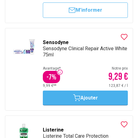
M’informer
Sensodyne
Sensodyne Clinical Repair Active White
75ml
Avantage*
Notre prix
9,29 €
-
7
%
9,99 €**
123,87 €
/
l
Ajouter
Listerine
Listerine Total Care Protection