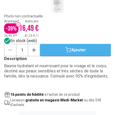
Photo non contractuelle
Avantage*
Notre prix
16,49 €
-
39
%
26,90 €**
41,23 €
/
l
En stock (web)
Ajouter
Description
Baume hydratant et nourrissant pour le visage et le corps,
destiné aux peaux sensibles et très sèches de toute la
famille, dès la naissance. Formulé avec 95% d’ingrédients
d’origine naturelle et de l’huile de chardon marie, il contribue
à renforcer la barrière cutanée et à limiter le dessèchement.
Sa texture onctueuse, non grasse et non collante apaise les
16 points de fidélité
à l’achat de ce produit
tiraillements, nourrit intensément et hydrate pendant 48
Livraison
gratuite en magasin Medi-Market
ou dès 59€
heures.
d’achats.