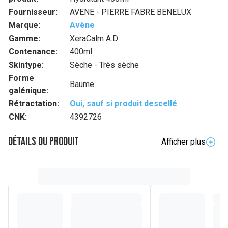
Fournisseur:
AVENE - PIERRE FABRE BENELUX
Marque:
Avène
Gamme:
XeraCalm A.D
Contenance:
400ml
Skintype:
Sèche - Très sèche
Forme
Baume
galénique:
Rétractation:
Oui, sauf si produit descellé
CNK:
4392726
Détails du produit
Afficher plus
Description complète
Ce soin quotidien haute tolérance formulé avec 95%
d'ingrédients d'origine naturelle renforce la barrière cutanée
du visage et du corps. Baume hydratant et nourrissant pour
les peaux sensibles et très sèches de toute la famille, sa
composition intègre de l'huile de chardon marie qui booste
la synthèse des céramides pour une action anti-