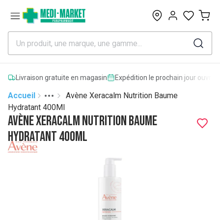
0
Livraison gratuite en magasin
Expédition le prochain jour ouvrab
Accueil
Avène Xeracalm Nutrition Baume
Toggle menu
More
Hydratant 400Ml
Avène Xeracalm Nutrition Baume
Hydratant 400Ml