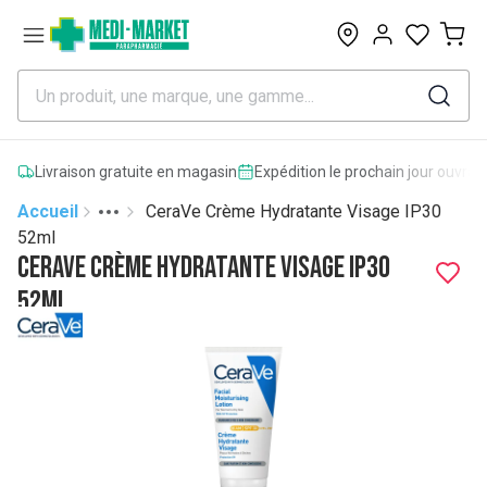
0
Livraison gratuite en magasin
Expédition le prochain jour ouvrab
Accueil
CeraVe Crème Hydratante Visage IP30
Toggle menu
More
52ml
CeraVe Crème Hydratante Visage IP30
52ml