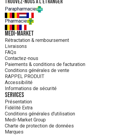
Trouvez-nous à l'étranger
PENTYLENE GLYCOL • BIS-ETHYLHEXYLOXYPHENOL
Parapharmacie
METHOXYPHENYL TRIAZINE • BUTYL
METHOXYDIBENZOYLMETHANE • ZEA MAYS STARCH /
Pharmacie
CORN STARCH • ETHYLHEXYL TRIAZONE • POTASSIUM
CETYL PHOSPHATE • DIISOPROPYL SEBACATE • ORYZA
MEDI-MARKET
SATIVA CERA / RICE BRAN WAX • STEARIC ACID •
Rétractation & remboursement
CERAMIDE NP • CERAMIDE AP • CERAMIDE EOP •
Livraisons
CARBOMER • GLYCERYL STEARATE • CETEARYL ALCOHOL
FAQs
• TRIETHANOLAMINE • BEHENTRIMONIUM
Contactez-nous
METHOSULFATE • TRIETHYL CITRATE • SODIUM
Paiements & conditions de facturation
HYALURONATE • SODIUM LAUROYL LACTYLATE •
Conditions générales de vente
MYRISTIC ACID • CHOLESTEROL • PALMITIC ACID •
RAPPEL PRODUIT
TOCOPHEROL • CAPRYLYL GLYCOL • TRISODIUM
Accessibilité
ETHYLENEDIAMINE DISUCCINATE • XANTHAN GUM •
Informations de sécurité
PHYTOSPHINGOSINE • ACRYLATES/C1-3 ALKYL
Services
ACRYLATE CROSSPOLYMER • BENZOIC ACID • PEG-1
Présentation
STEARATE
Fidélité Extra
Conditions générales d'utilisation
Medi-Market Group
Charte de protection de données
Marques