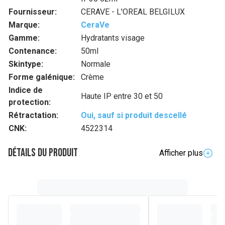
Fournisseur:
CERAVE - L'OREAL BELGILUX
Marque:
CeraVe
Gamme:
Hydratants visage
Contenance:
50ml
Skintype:
Normale
Forme galénique:
Crème
Indice de
Haute IP entre 30 et 50
protection:
Rétractation:
Oui, sauf si produit descellé
CNK:
4522314
Détails du produit
Afficher plus
Description complète
La crème hydratante pour le visage avec SPF30 de CeraVe
est une crème de jour polyvalente. Composée de trois
céramides essentiels, d'acide hyaluronique hydratant et de
niacinamide apaisant, cette crème pour le visage utilise
également la technologie brevetée MVE pour nourrir et