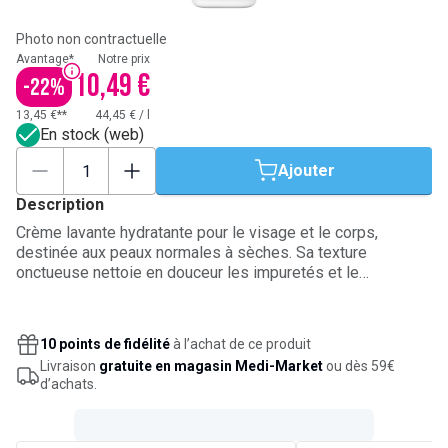
Photo non contractuelle
Avantage*
Notre prix
10,49 €
-
22
%
13,45 €**
44,45 €
/
l
En stock (web)
Ajouter
Description
Crème lavante hydratante pour le visage et le corps,
destinée aux peaux normales à sèches. Sa texture
onctueuse nettoie en douceur les impuretés et le
maquillage, tout en limitant les sensations de tiraillement
après le rinçage. Formulée avec 3 céramides essentiels,
de l’acide hyaluronique et la technologie MVE, elle
10 points de fidélité
à l’achat de ce produit
contribue à maintenir l’hydratation jusqu’à 24 heures et à
Livraison
gratuite en magasin Medi-Market
ou dès 59€
renforcer la barrière cutanée. Convient à toute la famille.
d’achats.