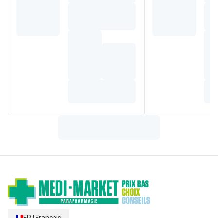
grâce à la présence d'acide hyaluronique et de céramides.
Composition
AQUA • GLYCERIN • CETEARYL ALCOHOL • PEG-4
STEARATE • STEARYL ALCOHOL • POTASSIUM
PHOSPHATE • CERAMIDE NP • CERAMIDE AP • CERAMIDE
EOP • CARBOMER • GLYCERYL STEARATE •
BEHENTRIMONIUM METHOSULFATE • SODIUM LAUROYL
LACTYLATE • SODIUM HYALURONATE • CHOLESTEROL •
PHENOXYETHANOL • DISODIUM EDTA • DIPOTASSIUM
PHOSPHATE • TOCOPHEROL • PHYTOSPHINGOSINE •
XANTHAN GUM • CETYL ALCOHOL • POLYSORBATE 2 •
ETHYLHEXYLGLYCERIN (F.I.L. D214629/4).
FR
|
Français