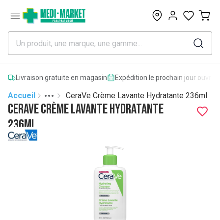
0
Livraison gratuite en magasin
Expédition le prochain jour ouvrab
Accueil
CeraVe Crème Lavante Hydratante 236ml
Toggle menu
More
CeraVe Crème Lavante Hydratante
236ml