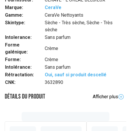
Marque:
CeraVe
Gamme:
CeraVe Nettoyants
Skintype:
Sèche - Très sèche, Sèche - Très
sèche
Intolerance:
Sans parfum
Forme
Crème
galénique:
Forme:
Crème
Intolérance:
Sans parfum
Rétractation:
Oui, sauf si produit descellé
CNK:
3632890
Détails du produit
Afficher plus
Description complète
Le Nettoyant Hydratant de CeraVe est un nettoyant pour le
corps et le visage pour les peaux normales à sèches. Il
élimine efficacement les impuretés, le maquillage et autres
saletés en toute douceur et sans sensation de tiraillement