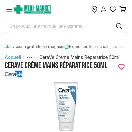
0
Livraison gratuite en magasin
Expédition le prochain jour ouvrab
Accueil
CeraVe Crème Mains Réparatrice 50ml
Toggle menu
More
CeraVe Crème Mains Réparatrice 50ml