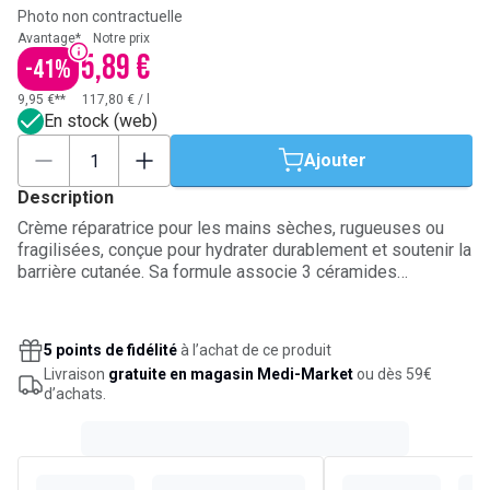
Photo non contractuelle
Avantage*
Notre prix
5,89 €
-
41
%
9,95 €**
117,80 €
/
l
En stock (web)
Ajouter
Description
Crème réparatrice pour les mains sèches, rugueuses ou
fragilisées, conçue pour hydrater durablement et soutenir la
barrière cutanée. Sa formule associe 3 céramides
essentiels, acide hyaluronique, niacinamide et technologie
MVE pour une diffusion progressive de l’hydratation. Sa
texture légère pénètre rapidement, avec un fini non gras et
5 points de fidélité
à l’achat de ce produit
non collant. À appliquer aussi souvent que nécessaire sur
Livraison
gratuite en magasin Medi-Market
ou dès 59€
les mains, notamment après le lavage ou en cas de
d’achats.
sécheresse.