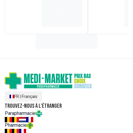
CETEARETH-2, PETROLATUM, BEHENTRIMONIUM
METHOSULFATE, CARBOMER, CERAMIDE AP, CERAMIDE
EOP, CERAMIDE NP, CHOLESTEROL, DIMETHICONE,
DIPOTASSIUM PHOSPHATE, DISODIUM EDTA,
ETHYLHEXYLGLYCERIN, PHENOXYETHANOL,
PHYTOSPHINGOSINE, POTASSIUM PHOSPHATE, SODIUM
HYALURONATE, SODIUM LAUROYL LACTYLATE,,
TOCOPHEROL, XANTHAN GUM
FR
|
Français
Trouvez-nous à l'étranger
Parapharmacie
Pharmacie