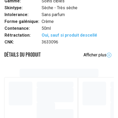
Gamme:
Soins ciblés
Skintype:
Sèche - Très sèche
Intolerance:
Sans parfum
Forme galénique:
Crème
Contenance:
50ml
Rétractation:
Oui, sauf si produit descellé
CNK:
3633096
Détails du produit
Afficher plus
Description complète
La Crème Mains Réparatrice de CeraVe est une crème non
grasse pour les mains sèches, rugueuses et sensibles.
L'acide hyaluronique et la technologie MVE hydratent les
mains, tandis que la niacinamide adoucit les mains et que
les céramides restaurent la barrière cutanée. La Crème
Mains Réparatrice est résistante à l'eau, non irritante et
rapidement absorbée.
Composition
AQUA / WATER, GLYCERIN, CETEARYL ALCOHOL,
CAPRYLIC/CAPRIC TRIGLYCERIDE, CETYL ALCOHOL,