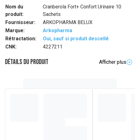
Nom du
Cranberola Fort+ Confort Urinaire 10
produit:
Sachets
Fournisseur:
ARKOPHARMA BELUX
Marque:
Arkopharma
Rétractation:
Oui, sauf si produit descellé
CNK:
4227211
Détails du produit
Afficher plus
Description complète
Cranberola® Fort est un complément alimentaire avec
sucre et édulcorant, à base de cranberry, de bruyère
arbustive et de D-Mannose, apportant 36 mg de
proanthocyanidines totales (PAC) par jour, ainsi que des
bactéries lactiques pour une formule complète.
La bruyère arbustive contribue aux fonctions d'élimination
de l'organisme, favorisant un bon confort urinaire.
Composition
Sachets : Maltodextrine - D-Mannose - Extrait de fruit de
canneberge (Vaccinium macrocarpon Ait.) - Extrait