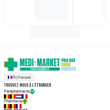
d'inflorescence de bruyère arbustive (Calluna vulgaris (L.)
Hull) - Arôme naturel - Poudre de jus de citron (Citrus limon
L.) - Edulcorant : glycosides de stéviol issus de la stévia.
Pour 1 stick blanc : Matière de charge : maltodextrine -
bactéries lactiques (2 milliards de cellules***) :
Lactobacillus plantarum LP1 et Lactobacillus reuteri LRE2.
Pour 2
sacs
D-Mannose
75 mg
Extrait de fruit de canneberge
263 mg
dont PAC*
36 mg
Extrait de l'inflorescence de la bruyère
25 mg
arbustive
FR
|
Français
Trouvez-nous à l'étranger
Parapharmacie
Pharmacie