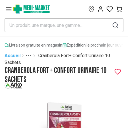
0
Livraison gratuite en magasin
Expédition le prochain jour ouvrab
Accueil
Cranberola Fort+ Confort Urinaire 10
Toggle menu
More
Sachets
Cranberola Fort+ Confort Urinaire 10
Sachets