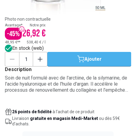
Photo non contractuelle
Avantage*
Notre prix
26,92 €
-
45
%
48,95 €**
538,40 €
/
l
En stock (web)
Ajouter
Description
Soin de nuit formulé avec de l'arctiine, de la silymarine, de
l'acide hyaluronique et de l'huile d'argan. Il accélère le
processus de renouvellement du collagène et l'empêche
de se dégrader. Il améliore la circulation au niveau cellulaire
et comble les rides. Pour une peau ferme, lisse et
éclatante.
26 points de fidélité
à l’achat de ce produit
Livraison
gratuite en magasin Medi-Market
ou dès 59€
d’achats.