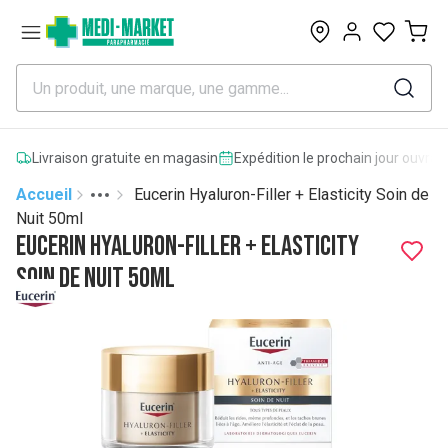
0
Livraison gratuite en magasin
Expédition le prochain jour ouvrab
Accueil
Eucerin Hyaluron-Filler + Elasticity Soin de
Toggle menu
More
Nuit 50ml
Eucerin Hyaluron-Filler + Elasticity
Soin de Nuit 50ml