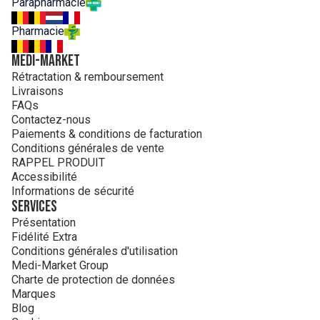
Parapharmacie
Tapioca Starch, Xanthan Gum, Sodium Hydroxide, Citric Acid,
Dimethicone, Trisodium EDTA, Caprylyl Glycol, 1,2-
Pharmacie
Hexanediol, Phenoxyethanol, Pentaerythrityl Tetra-di-t-butyl
Hydroxyhydrocinnamate, Paum
MEDI-MARKET
Rétractation & remboursement
Livraisons
FAQs
Contactez-nous
Paiements & conditions de facturation
Conditions générales de vente
RAPPEL PRODUIT
Accessibilité
Informations de sécurité
Services
Présentation
Fidélité Extra
Conditions générales d'utilisation
Medi-Market Group
Charte de protection de données
Marques
Blog