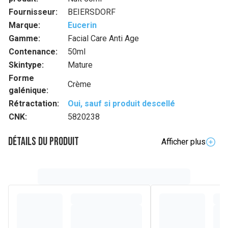
Fournisseur:
BEIERSDORF
Marque:
Eucerin
Gamme:
Facial Care Anti Age
Contenance:
50ml
Skintype:
Mature
Forme
Crème
galénique:
Rétractation:
Oui, sauf si produit descellé
CNK:
5820238
Détails du produit
Afficher plus
Description complète
La crème de nuit Eucerin HYALURON-FILLER + ELASTICITY
raffermit la peau en améliorant son élasticité et comble les
rides de l'intérieur.
Cette formule unique et innovante combat le vieillissement
de la peau de multiples façons. L'arctiine (dont l'efficacité a
été prouvée pour accélérer le renouvellement du collagène