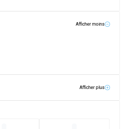
Afficher moins
Afficher plus
 avec une concentration élevée et un ratio très