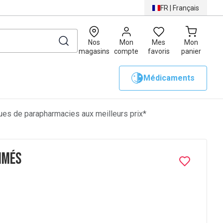
FR
|
Français
0
Nos
Mon
Mes
Mon
magasins
compte
favoris
panier
Médicaments
es de parapharmacies aux meilleurs prix*
imés