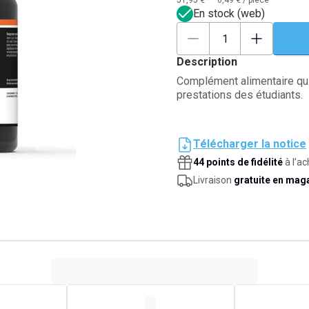
51,95 €**
0,49 €
/
pièce
En stock (web)
Description
Complément alimentaire qui 
prestations des étudiants.
Télécharger la notice
44 points de fidélité
à l’ac
Livraison
gratuite en mag