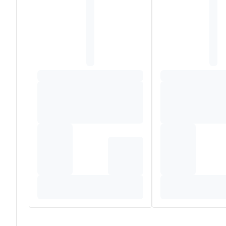
8 mg d'acétyl-L-carnitine
25 mg de Bacomind® (Bacopa monnieri)
Dont 112,5 mg de bacosides
2 mg Rhodiola rosea (3% rosavine & 1% salidroside)
1 mg Tagetes erecta
Dont 2 mg de lutéine
vitamine B1 1,1 mg
vitamine B6 1,4 mg
vitamine B9 2 µg
vitamine B12 1 µg