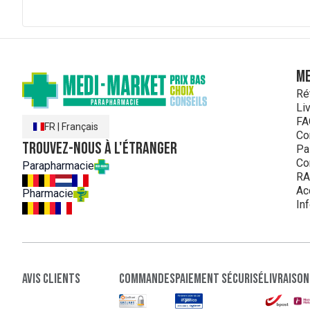
ME
Ré
Li
FA
FR
|
Français
Co
Trouvez-nous à l'étranger
Pa
Co
Parapharmacie
RA
Ac
Pharmacie
In
Avis clients
Commandes
paiement sécurisé
Livraison