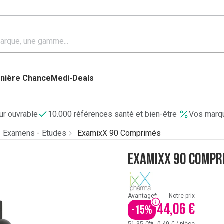
nière Chance
Medi-Deals
our ouvrable
10.000 références santé et bien-être
Vos marqu
Examens - Etudes
ExamixX 90 Comprimés
ExamixX 90 Compr
Avantage*
Notre prix
44,06 €
-
15
%