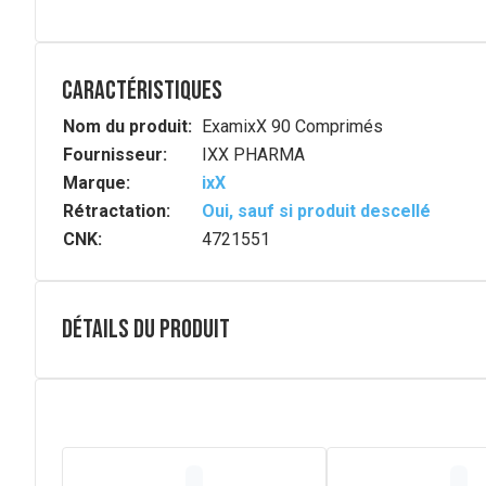
Caractéristiques
Nom du produit:
ExamixX 90 Comprimés
Fournisseur:
IXX PHARMA
Marque:
ixX
Rétractation:
Oui, sauf si produit descellé
CNK:
4721551
Détails du produit
Description complète
Les principes actifs d'ExamixX® ont un effet cliniquem
Les extraits de Bacopa et de Rhodiola ont été testés sur
spécifique de bacosides.
Composition
Par 2 comprimés :