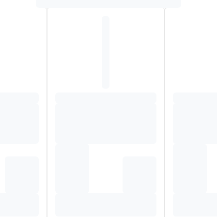
a, riche en caféine qui est utilisé pour son effet stimulant.
ait aqueux de ginseng (Panax ginseng CA Meyer), miel liquide, ext
na (Paullinia cupana Kunth), arômes orange et citron, extrait sec d
uivalent à 2 mg de gelée royale fraîche.