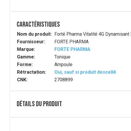
Caractéristiques
Nom du produit:
Forté Pharma Vitalité 4G Dynamisant
Fournisseur:
FORTE PHARMA
Marque:
FORTE PHARMA
Gamme:
Tonique
Forme:
Ampoule
Rétractation:
Oui, sauf si produit descellé
CNK:
2708899
Détails du produit
Description complète
Energie Vitalité 4G agit naturellement pour : 1. Combatt
Le complexe 4G est un complexe naturel qui dynamise, st
• au Ginseng connu pour son action revitalisante et stim