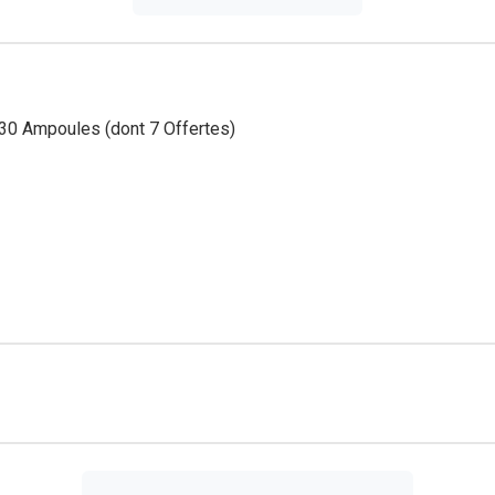
 30 Ampoules (dont 7 Offertes)
re efficacement la fatigue passagère 2. Stimuler les performances
imule et fortifie l'organisme grâce :
ulante • à la Gelée Royale, riche en vitamines du groupe B, et se