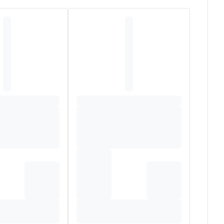
rait aqueux de gingembre (Zingiber officinale Roscoe),
'acérola (7mg) (Malpighia punicifolia L.) titré en