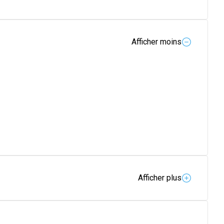
Afficher moins
Afficher plus
 physiques et intellectuelles.
s vertus défensives, • au Gingembre qui procure force et