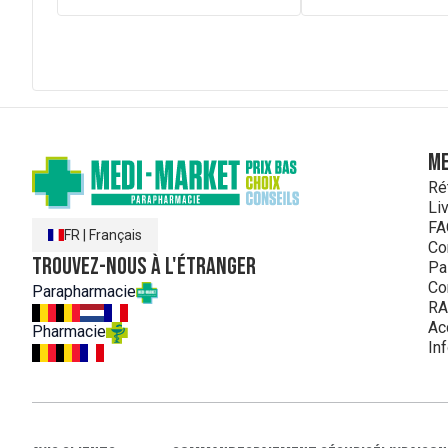
ME
Ré
Li
FA
FR
|
Français
Co
Trouvez-nous à l'étranger
Pa
Co
Parapharmacie
RA
Ac
Pharmacie
In