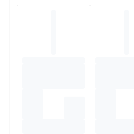
vigueur grâce à ses propriétés aphrodisiaques • au Guaran
Composition
INGRÉDIENTS (par dose journalière) : eau purifiée, extr
jus concentrés d'orange et d'acérola, extrait sec de guara
vitamine C naturelle, gelée royale lyophilisée (67mg) éq