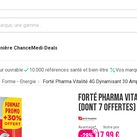
nière Chance
Medi-Deals
our ouvrable
10.000 références santé et bien-être
Vos marqu
Forme - Energie
Forté Pharma Vitalité 4G Dynamisant 30 Amp
Forté Pharma Vit
(dont 7 Offertes)
Avantage*
Notre prix
17,99 €
-
28
%