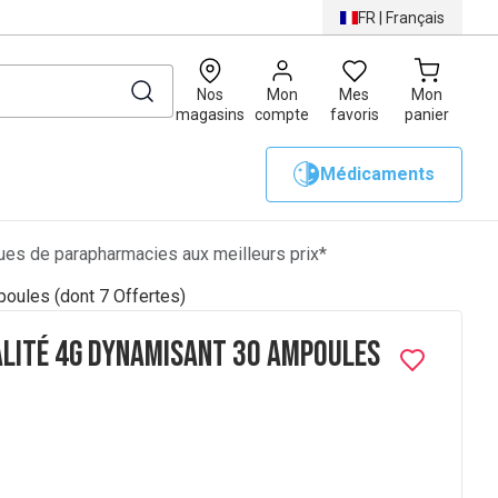
FR
|
Français
0
Nos
Mon
Mes
Mon
magasins
compte
favoris
panier
Médicaments
es de parapharmacies aux meilleurs prix*
oules (dont 7 Offertes)
alité 4G Dynamisant 30 Ampoules