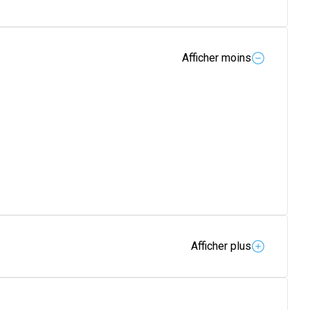
Afficher moins
Afficher plus
oute la famille.
elle de défense.
Pour une hydratation immédiate et