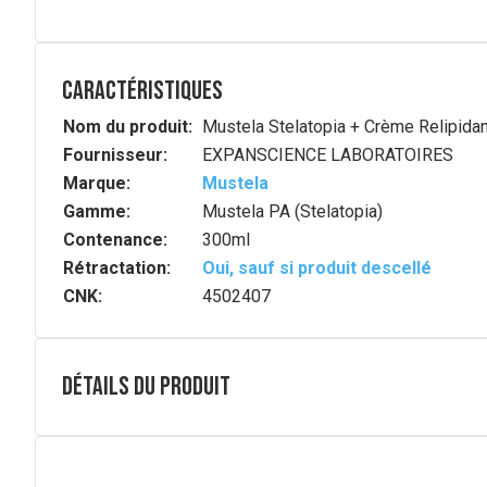
Caractéristiques
Nom du produit:
Mustela Stelatopia + Crème Relipidan
Fournisseur:
EXPANSCIENCE LABORATOIRES
Marque:
Mustela
Gamme:
Mustela PA (Stelatopia)
Contenance:
300ml
Rétractation:
Oui, sauf si produit descellé
CNK:
4502407
Détails du produit
Description complète
La
Crème Relipidante anti-grattage Stelatopia+
, cer
Elle
renforce et rééquilibre la barrière cutanée
pour
durable.