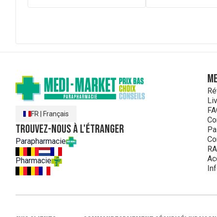
ME
Ré
Li
FA
FR
|
Français
Co
Trouvez-nous à l'étranger
Pa
Co
Parapharmacie
RA
Ac
Pharmacie
In