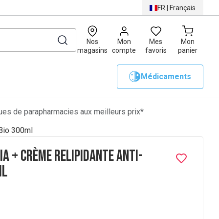
FR
|
Français
0
Nos
Mon
Mes
Mon
magasins
compte
favoris
panier
Médicaments
es de parapharmacies aux meilleurs prix*
 Bio 300ml
a + Crème Relipidante Anti-
ml