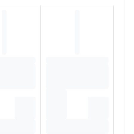
n habillage facile.
crobiome cutané :
hydrate et apporte la nutrition dont
ilisation et à la protection de la formule sur le long
que sur 63 sujets âgés de 3 mois à 8 ans présentant une
 BUTYROSPERMUM PARKII (SHEA) BUTTER*, C1-
EA GRATISSIMA (AVOCADO) OIL*, ALPHA-GLUCAN
UTAMATE, CITRIC ACID, TOCOPHEROL