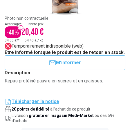
Photo non contractuelle
Avantage*
Notre prix
20,40 €
-
40
%
34,00 €**
54,40 €
/
kg
Temporairement indisponible (web)
Être informé lorsque le produit est de retour en stock.
M’informer
Description
Repas protéiné pauvre en sucres et en graisses.
Télécharger la notice
20 points de fidélité
à l’achat de ce produit
Livraison
gratuite en magasin Medi-Market
ou dès 59€
d’achats.