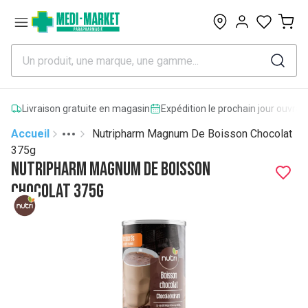
0
Livraison gratuite en magasin
Expédition le prochain jour ouvrab
Accueil
Nutripharm Magnum De Boisson Chocolat
Toggle menu
More
375g
Nutripharm Magnum De Boisson
Chocolat 375g