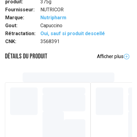
produit:
375g
Fournisseur:
NUTRICOR
Marque:
Nutripharm
Gout:
Capuccino
Rétractation:
Oui, sauf si produit descellé
CNK:
3568391
Détails du produit
Afficher plus
Composition
Protéines de lait (émulsifiant : lécithines), fructo-
oligosaccharides, café instantané (6,2 %), cacao maigre en
poudre, crème en poudre, sel, épaississant : gomme
xanthane, antiagglomérant : carbonate de magnésium,
vitamines (C, B3, E, B5, B6, B2, B1, A, B9, B8, B12),
maltodextrine, édulcorant : aspartame, L-méthionine.
Contient : lait et phénylalanine.