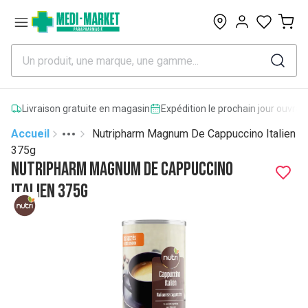
0
Livraison gratuite en magasin
Expédition le prochain jour ouvrab
Accueil
Nutripharm Magnum De Cappuccino Italien
Toggle menu
More
375g
Nutripharm Magnum De Cappuccino
Italien 375g