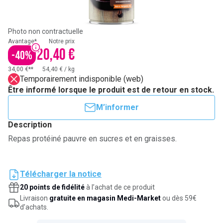
Photo non contractuelle
Avantage*
Notre prix
20,40 €
-
40
%
34,00 €**
54,40 €
/
kg
Temporairement indisponible (web)
Être informé lorsque le produit est de retour en stock.
M’informer
Description
Repas protéiné pauvre en sucres et en graisses.
Télécharger la notice
20 points de fidélité
à l’achat de ce produit
Livraison
gratuite en magasin Medi-Market
ou dès 59€
d’achats.