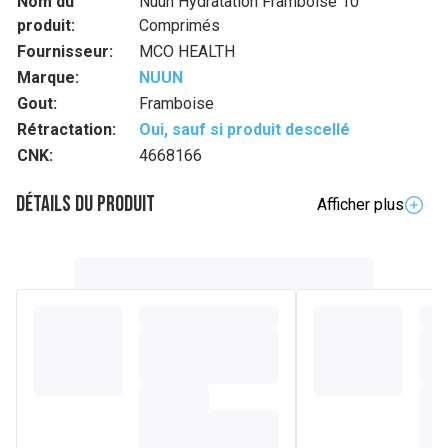
Nom du
Nuun Hydratation Framboise 10
produit:
Comprimés
Fournisseur:
MCO HEALTH
Marque:
NUUN
Gout:
Framboise
Rétractation:
Oui, sauf si produit descellé
CNK:
4668166
Détails du produit
Afficher plus
Description complète
C'est simple : il est important de bien s'hydrater !
1 Tube contient 10 comprimés, au goût de framboise.
Dissous un comprimé dans 120 ml d'eau pour obtenir une
boisson propre, une boisson propre, savoureuse et
légèrement gazeuse. Nos petites bulles se mettent au
travail pour t'aider à absorber de l'eau pendant le sport.
Composition
Glucose, régulateur d'acidité (acide citrique), carbonate de
sodium, chlorure de potassium, arômes, amidon de maïs,
chlorure de sodium, édulcorant (glycosides de stéviol