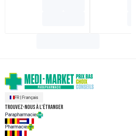
provenant de la stévia), colorant (poudre de jus de
betterave rouge (Beta Vulgaris L.)), colorant (extrait de
spiruline (Spirulina Platensis (Gomont) Geitler)).
FR
|
Français
Trouvez-nous à l'étranger
Parapharmacie
Pharmacie