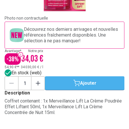
Photo non contractuelle
Découvrez nos derniers arrivages et nouvelles
références fraîchement disponibles. Une
sélection à ne pas manquer!
Avantage*
Notre prix
34,03 €
-
38
%
54,90 €**
34 030,00 €
/
l
En stock (web)
Ajouter
Description
Coffret contenant : 1x Merveillance Lift La Crème Poudrée
Effet Liftant 50ml, 1x Merveillance Lift La Crème
Concentrée de Nuit 15ml.