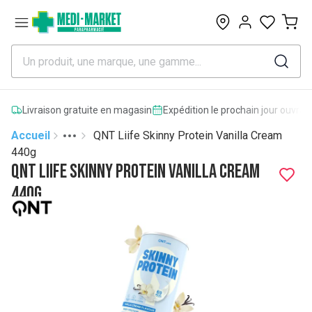
0
Livraison gratuite en magasin
Expédition le prochain jour ouvrab
Accueil
QNT Liife Skinny Protein Vanilla Cream
Toggle menu
More
440g
QNT Liife Skinny Protein Vanilla Cream
440g