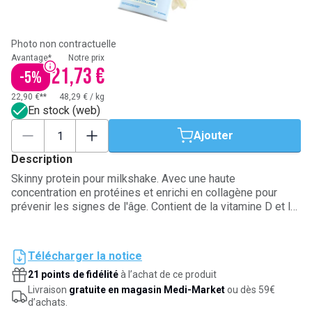
Photo non contractuelle
Avantage*
Notre prix
21,73 €
-
5
%
22,90 €**
48,29 €
/
kg
En stock (web)
Ajouter
Description
Skinny protein pour milkshake. Avec une haute
concentration en protéines et enrichi en collagène pour
prévenir les signes de l'âge. Contient de la vitamine D et la
L-Carnitine qui permet la perte de poids et de graisse.
Télécharger la notice
21 points de fidélité
à l’achat de ce produit
Livraison
gratuite en magasin Medi-Market
ou dès 59€
d’achats.