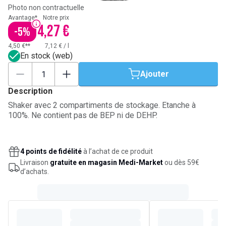
Photo non contractuelle
Avantage*
Notre prix
4,27 €
-
5
%
4,50 €**
7,12 €
/
l
En stock (web)
Ajouter
Description
Shaker avec 2 compartiments de stockage. Etanche à
100%. Ne contient pas de BEP ni de DEHP.
4 points de fidélité
à l’achat de ce produit
Livraison
gratuite en magasin Medi-Market
ou dès 59€
d’achats.