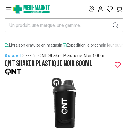
0
Livraison gratuite en magasin
Expédition le prochain jour ouvrab
Accueil
QNT Shaker Plastique Noir 600ml
Toggle menu
More
QNT Shaker Plastique Noir 600ml