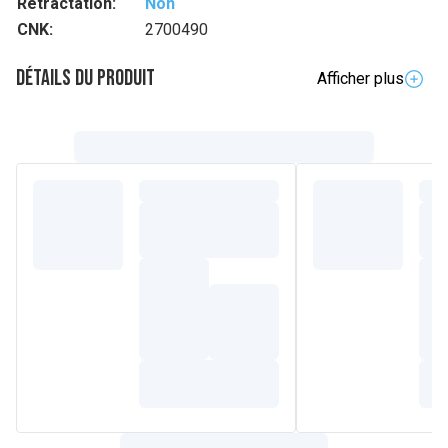
Rétractation:
Non
CNK:
2700490
Détails du produit
Afficher plus
Description complète
BRACELET D'ACUPRESSION
CONTRE LES NAUSÉES
SEA-BAND vous soulage, sans médicaments, des nausées
liées aux transports, à la grossesse, aux chimiothérapieset
des nausées post-opératoires.
Une méthode traditionnelle chinoise :
l'acupression
L'acupression est
NATURELLE, SÛRE, EFFICACE
et
SANS
EFFETS SECONDAIRES
Il a été prouvé que la pression exercée sur ce point
SOULAGE DES NAUSÉES ET DES VOMISSEMENT
Composition
Lavable en machine
Composition
- Acrylique, Nylon, Elasthanne