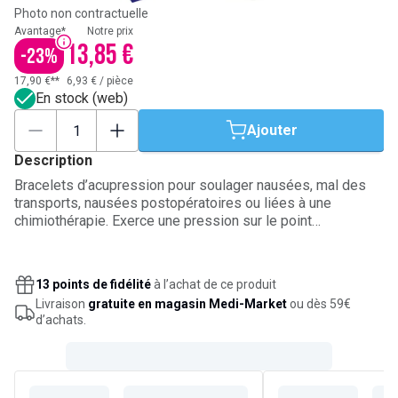
Photo non contractuelle
Avantage*
Notre prix
13,85 €
-
23
%
17,90 €**
6,93 €
/
pièce
En stock (web)
Ajouter
Description
Bracelets d’acupression pour soulager nausées, mal des
transports, nausées postopératoires ou liées à une
chimiothérapie. Exerce une pression sur le point
d’acupression simultanément sur chaque poignet, au moyen
d’une boule en plastique, pour restaurer le flux d’énergie
dans le corps. Méthode rapide et simple. Peut être répétée
13 points de fidélité
à l’achat de ce produit
aussi souvent que nécessaire. Traitement non-
Livraison
gratuite en magasin Medi-Market
ou dès 59€
médicamenteux et non-invasif. Sans effets secondaires.
d’achats.
Etui en plastique offert. Egalement disponible pour adultes
et femmes enceintes. Lavables et réutilisables.