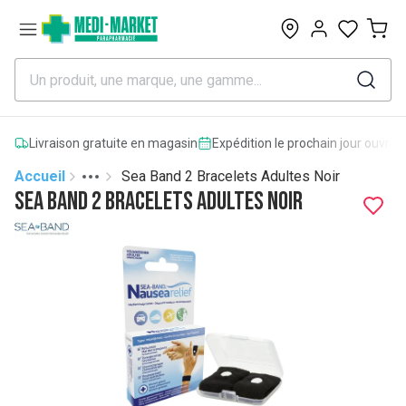
0
Livraison gratuite en magasin
Expédition le prochain jour ouvrab
Accueil
Sea Band 2 Bracelets Adultes Noir
Toggle menu
More
Sea Band 2 Bracelets Adultes Noir