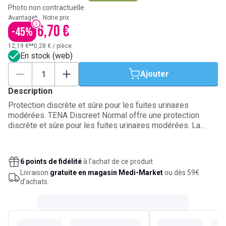
Photo non contractuelle
Avantage*
Notre prix
6,70 €
-
45
%
12,19 €**
0,28 €
/
pièce
En stock (web)
Ajouter
Description
Protection discrète et sûre pour les fuites urinaires
modérées. TENA Discreet Normal offre une protection
discrète et sûre pour les fuites urinaires modérées. La
protection douce présente une coupe anatomique avec des
élastiques latéraux souples. Elle est conçue pour les
femmes ayant une vessie sensible et offre une capacité
6 points de fidélité
à l’achat de ce produit
d’absorption remarquable et une protection discrète toute
Livraison
gratuite en magasin Medi-Market
ou dès 59€
la journée. La triple protection assure l’absorption rapide
d’achats.
des fuites, des odeurs et de l’humidité. TENA Discreet
Normal est idéale pour les fuites urinaires, vous offrant la
sécurité dont vous avez besoin et la discrétion que vous
souhaitez. Discrète et sûre. La protection TENA en plus.