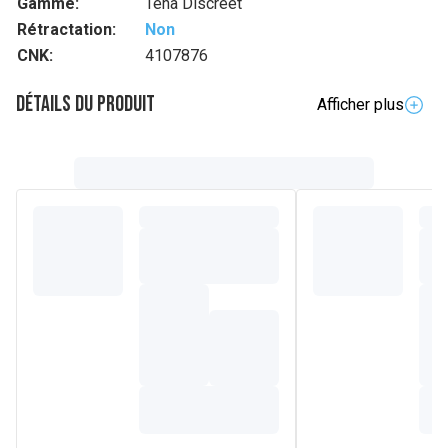
Gamme:
Tena Discreet
Rétractation:
Non
CNK:
4107876
Détails du produit
Afficher plus
Description complète
Protection discrète et sûre pour les fuites urinaires
modérées
TENA Discreet Normal offre une protection discrète et sûre
pour les fuites urinaires modérées. La protection douce
présente une coupe anatomique avec des élastiques
latéraux souples. Elle est conçue pour les femmes ayant
une vessie sensible et offre une capacité d'absorption
remarquable et une protection discrète toute la journée. La
technologie microPROTEX™ assure l'absorption
instantanée des fuites, des odeurs et de l'humidité. TENA
Discreet Normal est idéale pour les fuites urinaires, vous
offrant la sécurité dont vous avez besoin et la discrétion
que vous souhaitez. Discrète et sûre. La protection TENA
en plus.