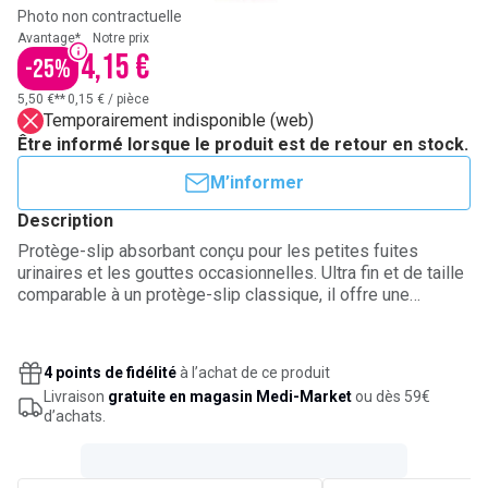
Photo non contractuelle
Avantage*
Notre prix
4,15 €
-
25
%
5,50 €**
0,15 €
/
pièce
Temporairement indisponible (web)
Être informé lorsque le produit est de retour en stock.
M’informer
Description
Protège-slip absorbant conçu pour les petites fuites
urinaires et les gouttes occasionnelles. Ultra fin et de taille
comparable à un protège-slip classique, il offre une
absorption renforcée grâce à la technologie
microPROTEX™, qui retient rapidement l’humidité. Sa triple
protection cible les fuites, l’humidité et les odeurs, avec un
4 points de fidélité
à l’achat de ce produit
contrôle des odeurs pour une sensation de fraîcheur
Livraison
gratuite en magasin Medi-Market
ou dès 59€
durable. Une solution discrète et sûre pour les femmes
d’achats.
recherchant une protection légère.