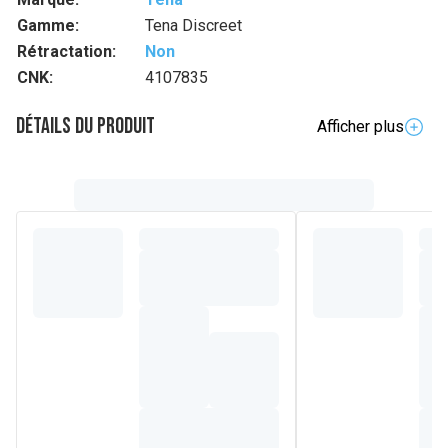
Gamme:
Tena Discreet
Rétractation:
Non
CNK:
4107835
Détails du produit
Afficher plus
Description complète
Les protège-slips TENA Discreet Ultra Mini sont conçus
pour les fuites légères ou les gouttes d'urine
occasionnelles. Ultra fines et super absorbantes, elles
vous assurent protection et discrétion. Même taille que les
protège-slips ordinaires mais beaucoup plus absorbant
grâce à la technologie microPROTEX™ qui retient
rapidement l'humidité. Ces protections fines et sûres
retiennent instantanément l'humidité et les odeurs
indésirables, vous laissant une sensation de fraîcheur toute
la journée