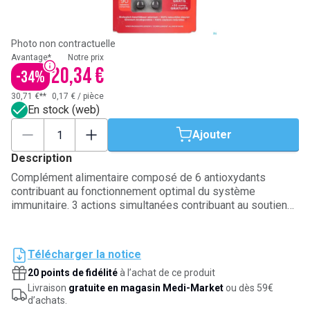
Photo non contractuelle
Avantage*
Notre prix
20,34 €
-
34
%
30,71 €**
0,17 €
/
pièce
En stock (web)
Ajouter
Description
Complément alimentaire composé de 6 antioxydants
contribuant au fonctionnement optimal du système
immunitaire. 3 actions simultanées contribuant au soutien
du système immunitaire, à la protection des cellules et à
l'énergie globale du corps.
Télécharger la notice
20 points de fidélité
à l’achat de ce produit
Livraison
gratuite en magasin Medi-Market
ou dès 59€
d’achats.