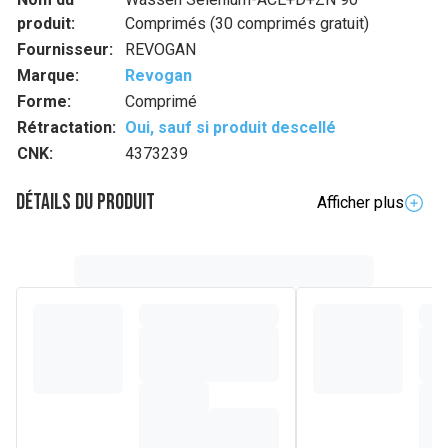
produit:
Comprimés (30 comprimés gratuit)
Fournisseur:
REVOGAN
Marque:
Revogan
Forme:
Comprimé
Rétractation:
Oui, sauf si produit descellé
CNK:
4373239
Détails du produit
Afficher plus
Description complète
Selenium-ACE+D+Zn est une formule extrêmement
complète et unique à prendre en une journée, combinant les
six antioxydants les plus importants.
Selenium-ACE+D+Zn est extrêmement indiqué comme
rituel quotidien, mais aussi juste avant et pendant toute la
période hivernale, en période de récupération, pendant
l'exposition au soleil, pendant les périodes de stress, en
cas de fatigue,...
Composition
Charge: cellulose microcristalline, préparation d'acide