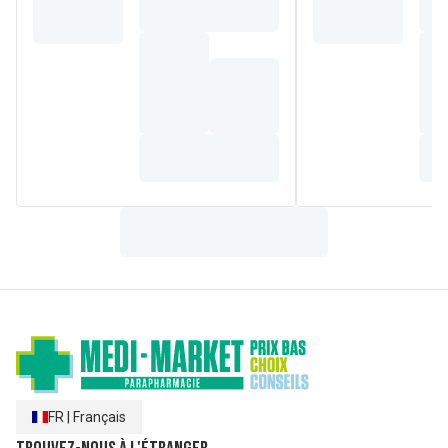
propriétés antispasmodiques en cas de troubles
menstruels, YOGI TEA® Énergie Féminine stimule vos
sources intérieures et vous permet de reprendre des
forces.
Composition
Hibiscus*, réglisse*, menthe poivrée*, feuilles de
framboisier*, poivre noir*, extrait de racine d'angélique*,
cannelle*, gingembre*, cardamome*, clous de girofle*.
FR
|
Français