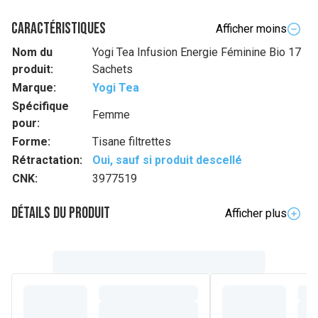
Caractéristiques
Afficher moins
Nom du
Yogi Tea Infusion Energie Féminine Bio 17
produit:
Sachets
Marque:
Yogi Tea
Spécifique
Femme
pour:
Forme:
Tisane filtrettes
Rétractation:
Oui, sauf si produit descellé
CNK:
3977519
Détails du produit
Afficher plus
Description complète
La persévérance et l'endurance sont des facultés dont
certaines personnes doivent faire preuve plus que d'autres.
Bonne nouvelle : vous avez en vous tout ce dont vous avez
besoin. Égayée par l'hibiscus fruité, la réglisse et des
feuilles de framboisier, utilisées en naturopathie pour leurs