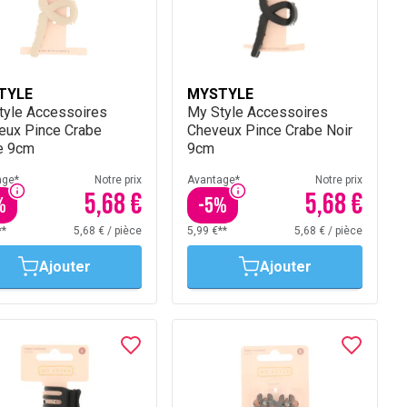
TYLE
MYSTYLE
tyle Accessoires
My Style Accessoires
eux Pince Crabe
Cheveux Pince Crabe Noir
e 9cm
9cm
age*
Notre prix
Avantage*
Notre prix
5,68 €
5,68 €
%
-
5
%
**
5,68 €
/
pièce
5,99 €**
5,68 €
/
pièce
Ajouter
Ajouter