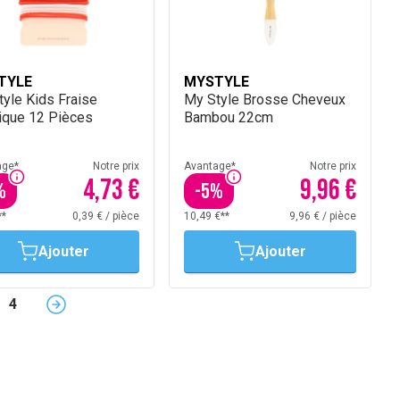
TYLE
MYSTYLE
yle Kids Fraise
My Style Brosse Cheveux
tique 12 Pièces
Bambou 22cm
age*
Notre prix
Avantage*
Notre prix
4,73 €
9,96 €
%
-
5
%
**
0,39 €
/
pièce
10,49 €**
9,96 €
/
pièce
Ajouter
Ajouter
4