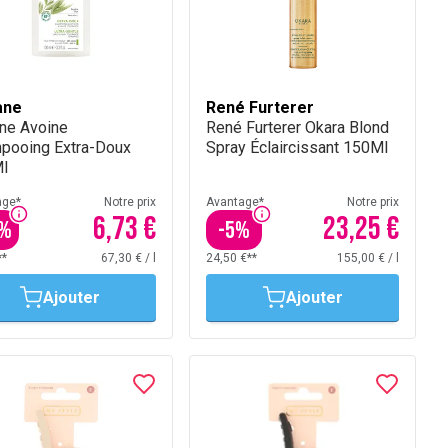
ane
René Furterer
ane Avoine
René Furterer Okara Blond
pooing Extra-Doux
Spray Éclaircissant 150Ml
l
age*
Notre prix
Avantage*
Notre prix
6,73 €
23,25 €
%
-
5
%
**
67,30 €
/
l
24,50 €**
155,00 €
/
l
Ajouter
Ajouter