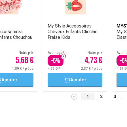
My Style Accessoires
MYS
Accessoires
Cheveux Enfants Clicclac
My St
nfants Chouchou
Fraise Kids
Elas
Notre prix
Avantage*
Notre prix
Avant
5,68 €
4,73 €
-
5
%
-
5
1,89 €
/
pièce
4,99 €**
2,37 €
/
pièce
4,99 €
Ajouter
Ajouter
1
2
3
...