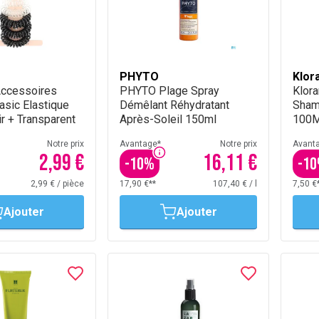
PHYTO
Klor
Accessoires
PHYTO Plage Spray
Klor
sic Elastique
Démêlant Réhydratant
Sham
ir + Transparent
Après-Soleil 150ml
100M
Notre prix
Avantage*
Notre prix
Avant
2,99 €
16,11 €
-
10
%
-
10
2,99 €
/
pièce
17,90 €**
107,40 €
/
l
7,50 €
Ajouter
Ajouter