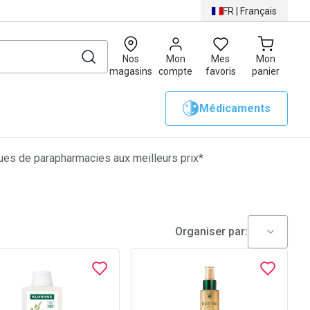
FR
|
Français
0
Nos
Mon
Mes
Mon
magasins
compte
favoris
panier
Médicaments
es de parapharmacies aux meilleurs prix*
Organiser par: