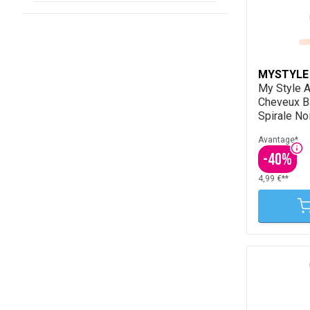
MYSTYLE
My Style 
Cheveux Ba
Spirale No
Avantage*
-
40
%
4,99 €**