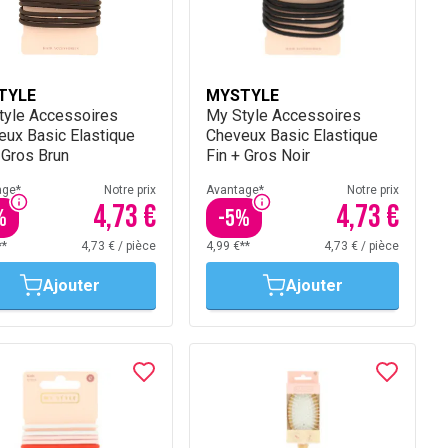
TYLE
MYSTYLE
tyle Accessoires
My Style Accessoires
eux Basic Elastique
Cheveux Basic Elastique
 Gros Brun
Fin + Gros Noir
age*
Notre prix
Avantage*
Notre prix
4,73 €
4,73 €
%
-
5
%
**
4,73 €
/
pièce
4,99 €**
4,73 €
/
pièce
Ajouter
Ajouter