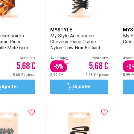
MYSTYLE
MYS
Accessoires
My Style Accessoire
My S
asic Pince
Cheveux Pince Crable
Crabe
ille Mate 6cm
Nylon Claw Noir Brilliant
6cm
Notre prix
Avantage*
Notre prix
Avant
5,68 €
5,68 €
-
5
%
-
5
5,68 €
/
pièce
5,99 €**
5,68 €
/
pièce
5,99 €
Ajouter
Ajouter