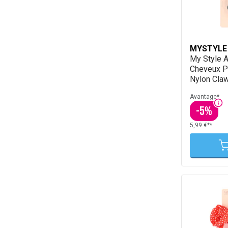
MYSTYLE
My Style 
Cheveux P
Nylon Claw
Avantage*
-
5
%
5,99 €**