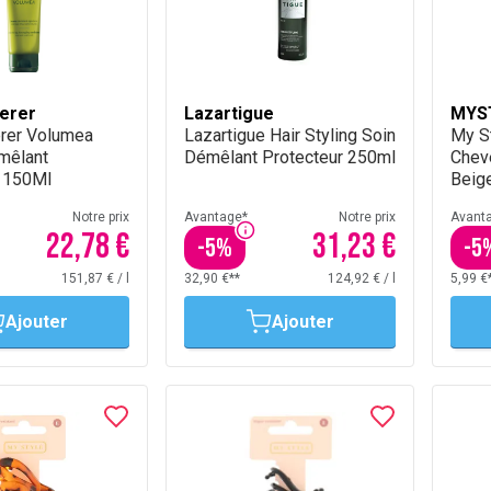
erer
Lazartigue
MYS
erer Volumea
Lazartigue Hair Styling Soin
My S
mêlant
Démêlant Protecteur 250ml
Chev
 150Ml
Beig
Notre prix
Avantage*
Notre prix
Avant
22,78 €
31,23 €
-
5
%
-
5
151,87 €
/
l
32,90 €**
124,92 €
/
l
5,99 €
Ajouter
Ajouter