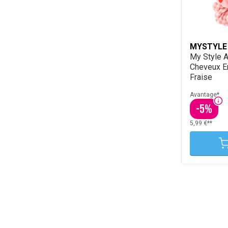
MYSTYLE
My Style 
Cheveux E
Fraise
Avantage*
-
5
%
5,99 €**