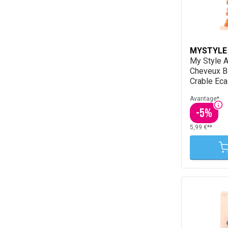
MYSTYLE
My Style 
Cheveux B
Crable Eca
Avantage*
-
5
%
5,99 €**