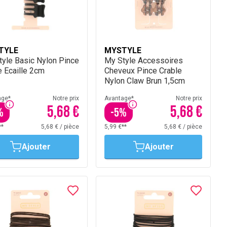
TYLE
MYSTYLE
tyle Basic Nylon Pince
My Style Accessoires
 Ecaille 2cm
Cheveux Pince Crable
Nylon Claw Brun 1,5cm
age*
Notre prix
Avantage*
Notre prix
5,68 €
5,68 €
%
-
5
%
**
5,68 €
/
pièce
5,99 €**
5,68 €
/
pièce
Ajouter
Ajouter