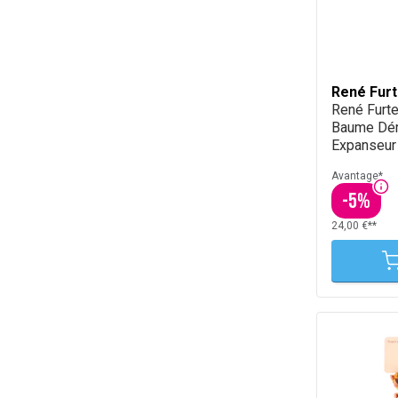
René Furt
René Furt
Baume Dé
Expanseur
Avantage*
-
5
%
24,00 €**