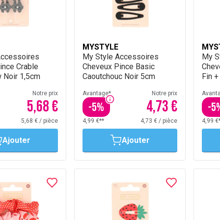
MYSTYLE
MYS
Accessoires
My Style Accessoires
My S
ince Crable
Cheveux Pince Basic
Chev
 Noir 1,5cm
Caoutchouc Noir 5cm
Fin +
Notre prix
Avantage*
Notre prix
Avant
5,68 €
4,73 €
-
5
%
-
5
5,68 €
/
pièce
4,99 €**
4,73 €
/
pièce
4,99 €
Ajouter
Ajouter