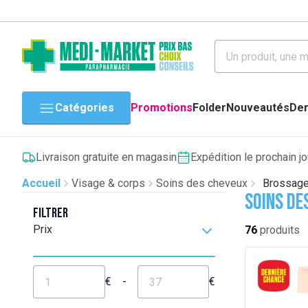
Catégories
Promotions
Folder
Nouveautés
Der
Livraison gratuite en magasin
Expédition le prochain j
Accueil
Visage & corps
Soins des cheveux
Brossage
Soins de
Filtrer
Prix
76
produits
€
-
€