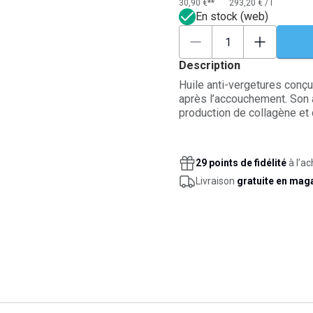
30,90 €**
293,20 €
/
l
En stock (web)
Description
Huile anti-vergetures conç
après l’accouchement. Son a
production de collagène et d
huiles végétales biologiqu
douce, elle nourrit, assoup
vergetures. Sa texture sèc
29 points de fidélité
à l’ac
notes caramélisées. À appli
Livraison
gratuite en mag