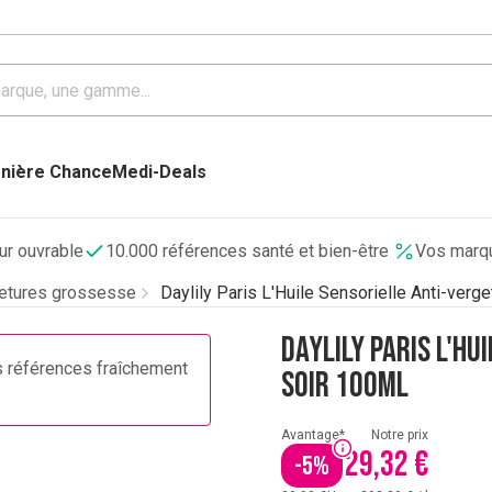
nière Chance
Medi-Deals
our ouvrable
10.000 références santé et bien-être
Vos marqu
getures grossesse
Daylily Paris L'Huile Sensorielle Anti-verg
Daylily Paris L'Hu
s références fraîchement
Soir 100ml
Avantage*
Notre prix
29,32 €
-
5
%