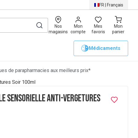
FR
|
Français
0
Nos
Mon
Mes
Mon
magasins
compte
favoris
panier
Médicaments
es de parapharmacies aux meilleurs prix*
etures Soir 100ml
ile Sensorielle Anti-vergetures