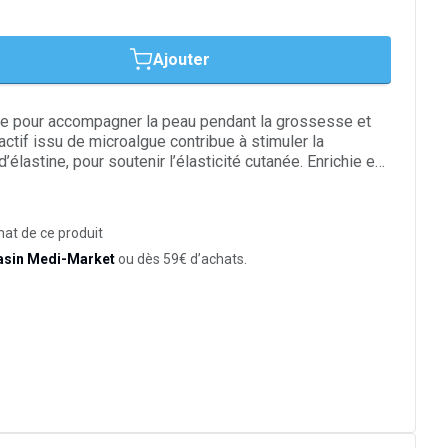
Ajouter
ue pour accompagner la peau pendant la grossesse et
ctif issu de microalgue contribue à stimuler la
’élastine, pour soutenir l’élasticité cutanée. Enrichie en
es d’avocat, macadamia, olive, rosier muscat et amande
lit et favorise le massage des zones sujettes aux
he pénètre rapidement, avec un parfum gourmand aux
hat de ce produit
quer de préférence le soir.
asin Medi-Market
ou dès 59€ d’achats.