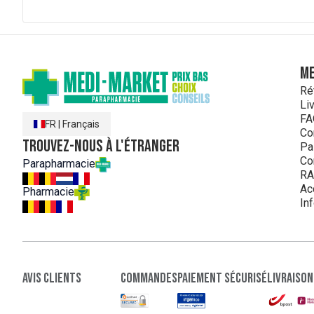
ME
Ré
Li
FA
FR
|
Français
Co
Trouvez-nous à l'étranger
Pa
Co
Parapharmacie
RA
Ac
Pharmacie
In
Avis clients
Commandes
paiement sécurisé
Livraison