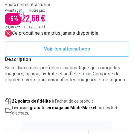
Photo non contractuelle
Avantage*
Notre prix
22,68 €
-
5
%
23,90 €**
1 512,00 €
/
l
Ce produit ne sera plus jamais disponible
Voir les alternatives
Description
Soin illuminateur perfecteur automatique qui corrige les
rougeurs, apaise, hydrate et unifie le teint. Composé de
pigments verts pour camoufler les rougeurs et de pigments
encapsulés pour atténuer les imperfections. S’adapte à la
carnation de la peau. À utiliser en soin ou base de
maquillage. Indice de protection solaire 25, protection
22 points de fidélité
à l’achat de ce produit
moyenne.
Livraison
gratuite en magasin Medi-Market
ou dès 59€
d’achats.