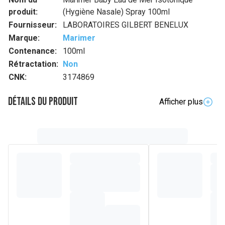
produit:
(Hygiène Nasale) Spray 100ml
Fournisseur:
LABORATOIRES GILBERT BENELUX
Marque:
Marimer
Contenance:
100ml
Rétractation:
Non
CNK:
3174869
Détails du produit
Afficher plus
Composition
1 % Eau de mer diluée isotonique stérile (équivalent à 9 g/L
de sels).
---
Eau de mer isotonique (équivalente à 9 g/L de sels), eau
purifiée.