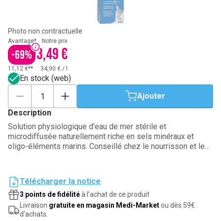
Photo non contractuelle
Avantage*
Notre prix
3,49 €
-
69
%
11,12 €**
34,90 €
/
l
En stock (web)
Ajouter
Description
Solution physiologique d'eau de mer stérile et
microdiffusée naturellement riche en sels minéraux et
oligo-éléments marins. Conseillé chez le nourrisson et le
jeune enfant pour le lavage quotidien des fosses nasales
et l’humidification de la muqueuse nasale.
Télécharger la notice
3 points de fidélité
à l’achat de ce produit
Livraison
gratuite en magasin Medi-Market
ou dès 59€
d’achats.