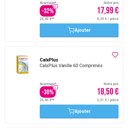
Avantage*
Notre prix
17,99 €
-
32
%
26,45 €**
0,30 €
/
pièce
Ajouter
CalxPlus
CalxPlus Vanille 60 Comprimés
Avantage*
Notre prix
18,50 €
-
30
%
26,45 €**
0,31 €
/
pièce
Ajouter