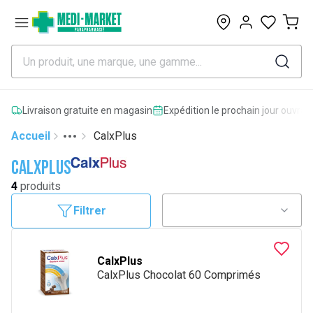
0
Livraison gratuite en magasin
Expédition le prochain jour ouvrab
Accueil
CalxPlus
Toggle menu
More
CalxPlus
4
produits
Filtrer
CalxPlus
CalxPlus Chocolat 60 Comprimés