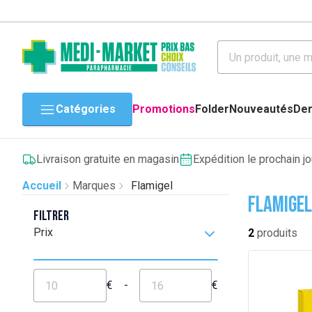
Catégories
Promotions
Folder
Nouveautés
Der
Livraison gratuite en magasin
Expédition le prochain j
Accueil
Marques
Flamigel
Flamigel
Filtrer
Prix
2
produits
€
-
€