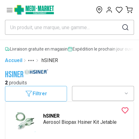
0
Livraison gratuite en magasin
Expédition le prochain jour ouvrab
Accueil
hSINER
Toggle menu
More
hSINER
2
produits
Filtrer
hSINER
Aerosol Biopax Hsiner Kit Jetable