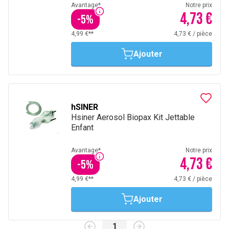
Avantage*
Notre prix
4,73 €
-
5
%
4,99 €**
4,73 €
/
pièce
Ajouter
hSINER
Hsiner Aerosol Biopax Kit Jettable
Enfant
Avantage*
Notre prix
4,73 €
-
5
%
4,99 €**
4,73 €
/
pièce
Ajouter
1