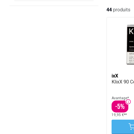
44
produits
ixX
KlixX 90 
Avantage*
-
5
%
19,95 €**