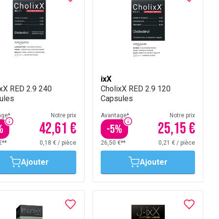
ixX
ixX RED 2.9 240
CholixX RED 2.9 120
ules
Capsules
age*
Notre prix
Avantage*
Notre prix
42,61 €
25,15 €
%
-
5
%
€**
0,18 €
/
pièce
26,50 €**
0,21 €
/
pièce
Ajouter
Ajouter