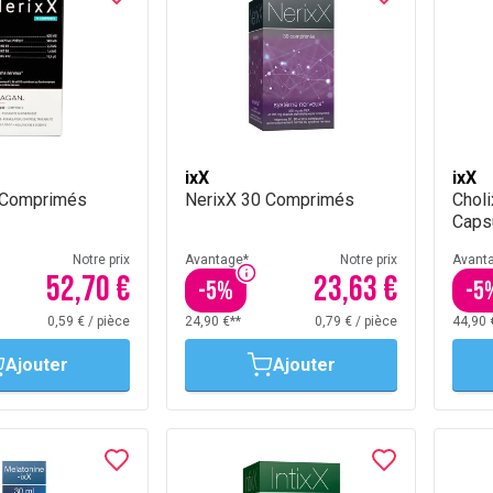
ixX
ixX
 Comprimés
NerixX 30 Comprimés
Chol
Caps
Notre prix
Avantage*
Notre prix
Avant
52,70 €
23,63 €
-
5
%
-
5
0,59 €
/
pièce
24,90 €**
0,79 €
/
pièce
44,90 
Ajouter
Ajouter