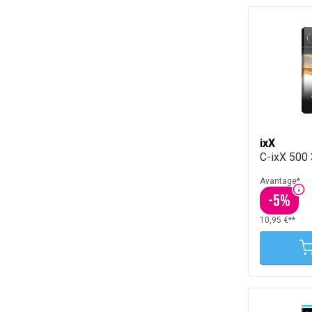
ixX
C-ixX 500
Avantage*
-
5
%
10,95 €**