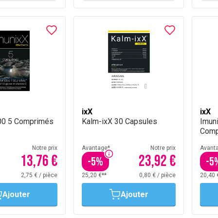
ixX
ixX
00 5 Comprimés
Kalm-ixX 30 Capsules
Imun
Comp
Notre prix
Avantage*
Notre prix
Avant
13,76 €
23,92 €
-
5
%
-
5
2,75 €
/
pièce
25,20 €**
0,80 €
/
pièce
20,40 
Ajouter
Ajouter