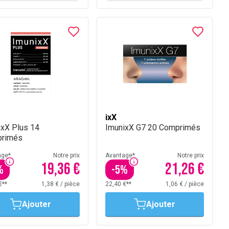
ixX
ixX Plus 14
ImunixX G7 20 Comprimés
rimés
age*
Notre prix
Avantage*
Notre prix
19,36 €
21,26 €
%
-
5
%
€**
1,38 €
/
pièce
22,40 €**
1,06 €
/
pièce
Ajouter
Ajouter