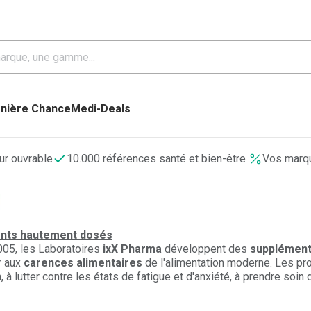
nière Chance
Medi-Deals
our ouvrable
10.000 références santé et bien-être
Vos marqu
ments hautement dosés
05, les Laboratoires
ixX Pharma
développent des
suppléments
er aux
carences alimentaires
de l'alimentation moderne. Les pr
, à lutter contre les états de fatigue et d'anxiété, à prendre soin d