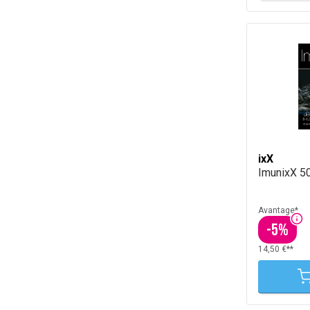
ixX
ImunixX 5
Avantage*
-
5
%
14,50 €**