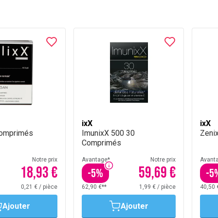
ixX
ixX
Comprimés
ImunixX 500 30
Zeni
Comprimés
Notre prix
Avantage*
Notre prix
Avant
18,93 €
59,69 €
-
5
%
-
5
0,21 €
/
pièce
62,90 €**
1,99 €
/
pièce
40,50 
Ajouter
Ajouter