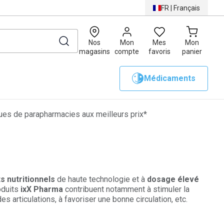
FR
|
Français
0
Nos
Mon
Mes
Mon
magasins
compte
favoris
panier
Médicaments
es de parapharmacies aux meilleurs prix*
 nutritionnels
de haute technologie et à
dosage élevé
oduits
ixX Pharma
contribuent notamment à stimuler la
es articulations, à favoriser une bonne circulation, etc.