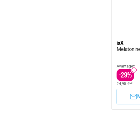
ixX
Melatonin
Avantage*
-
29
%
24,95 €**
M