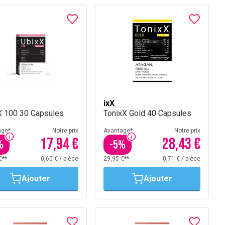
ixX
X 100 30 Capsules
TonixX Gold 40 Capsules
age*
Notre prix
Avantage*
Notre prix
17,94 €
28,43 €
%
-
5
%
€**
0,60 €
/
pièce
29,95 €**
0,71 €
/
pièce
Ajouter
Ajouter