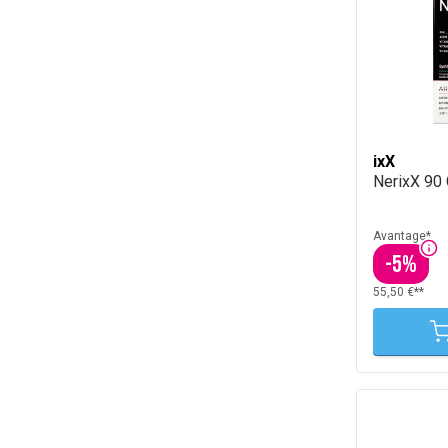
ixX
NerixX 90
Avantage*
-
5
%
55,50 €**