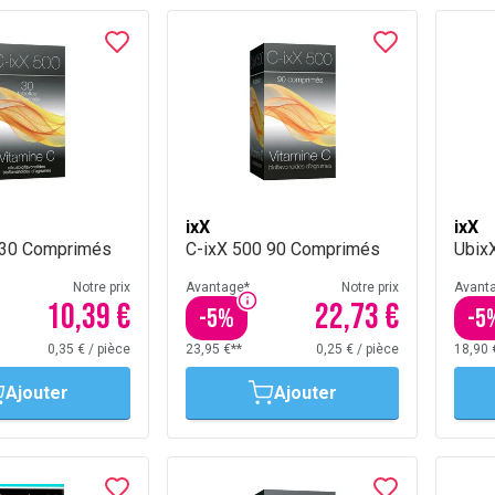
ixX
ixX
 30 Comprimés
C-ixX 500 90 Comprimés
Ubix
Notre prix
Avantage*
Notre prix
Avant
10,39 €
22,73 €
-
5
%
-
5
0,35 €
/
pièce
23,95 €**
0,25 €
/
pièce
18,90 
Ajouter
Ajouter