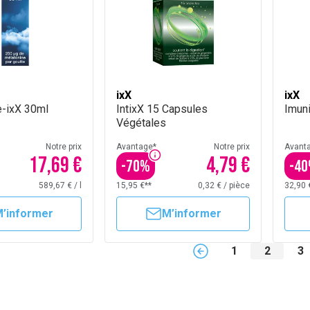
ixX
ixX
e-ixX 30ml
IntixX 15 Capsules
Imun
Végétales
Notre prix
Avantage*
Notre prix
Avant
17,69 €
4,79 €
-
70
%
-
40
589,67 €
/
l
15,95 €**
0,32 €
/
pièce
32,90 
’informer
M’informer
1
2
3