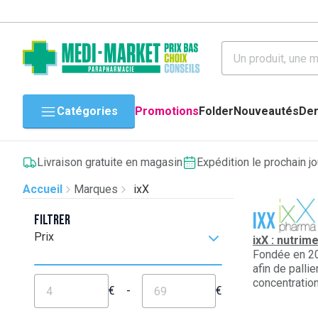
Catégories
Promotions
Folder
Nouveautés
Der
Livraison gratuite en magasin
Expédition le prochain j
Accueil
Marques
ixX
ixX
Filtrer
Prix
ixX : nutri
Fondée en 20
afin de palli
concentration
€
-
€