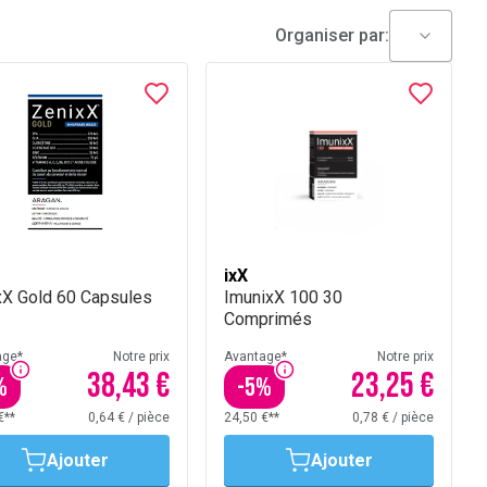
Organiser par:
ixX
xX Gold 60 Capsules
ImunixX 100 30
Comprimés
age*
Notre prix
Avantage*
Notre prix
38,43 €
23,25 €
%
-
5
%
€**
0,64 €
/
pièce
24,50 €**
0,78 €
/
pièce
Ajouter
Ajouter