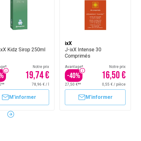
ixX
ixX Kidz Sirop 250ml
J-ixX Intense 30
Comprimés
age*
Notre prix
Avantage*
Notre prix
19,74 €
16,50 €
%
-
40
%
€**
78,96 €
/
l
27,50 €**
0,55 €
/
pièce
M’informer
M’informer