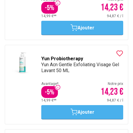
14,23 €
-
5
%
14,99 €**
94,87 €
/
l
Ajouter
Yun Probiotherapy
Yun Acn Gentle Exfoliating Visage Gel
Lavant 50 ML
Avantage*
Notre prix
14,23 €
-
5
%
14,99 €**
94,87 €
/
l
Ajouter