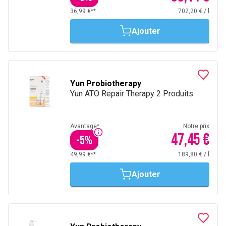
36,99 €**
702,20 €
/
l
Ajouter
Yun Probiotherapy
Yun ATO Repair Therapy 2 Produits
Avantage*
Notre prix
47,45 €
-
5
%
49,99 €**
189,80 €
/
l
Ajouter