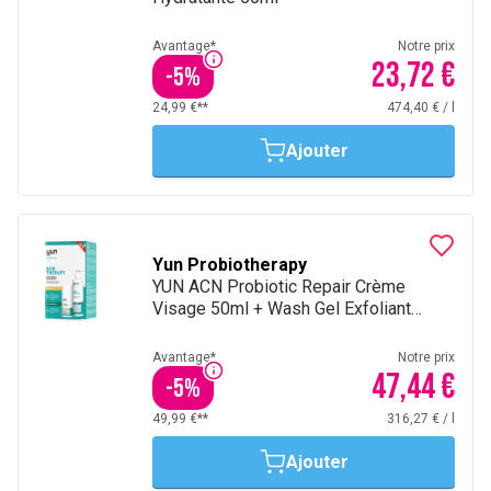
Avantage*
Notre prix
23,72 €
-
5
%
24,99 €**
474,40 €
/
l
Ajouter
Yun Probiotherapy
YUN ACN Probiotic Repair Crème
Visage 50ml + Wash Gel Exfoliant
150ml
Avantage*
Notre prix
47,44 €
-
5
%
49,99 €**
316,27 €
/
l
Ajouter