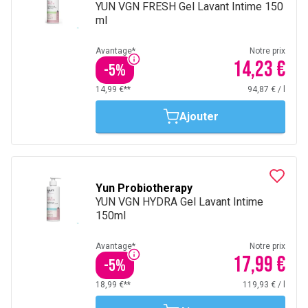
YUN VGN FRESH Gel Lavant Intime 150
ml
Avantage*
Notre prix
14,23 €
-
5
%
14,99 €**
94,87 €
/
l
Ajouter
Yun Probiotherapy
YUN VGN HYDRA Gel Lavant Intime
150ml
Avantage*
Notre prix
17,99 €
-
5
%
18,99 €**
119,93 €
/
l