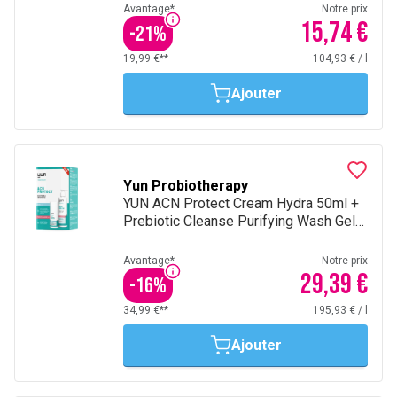
Avantage*
Notre prix
15,74 €
-
21
%
19,99 €**
104,93 €
/
l
Ajouter
Yun Probiotherapy
YUN ACN Protect Cream Hydra 50ml +
Prebiotic Cleanse Purifying Wash Gel
150ml
Avantage*
Notre prix
29,39 €
-
16
%
34,99 €**
195,93 €
/
l
Ajouter