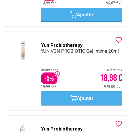
14,99 €**
94,87 €
/
l
Ajouter
Yun Probiotherapy
YUN VGN PROBIOTIC Gel Intime 20ml
Avantage*
Notre prix
18,98 €
-
5
%
19,99 €**
949,00 €
/
l
Ajouter
Yun Probiotherapy