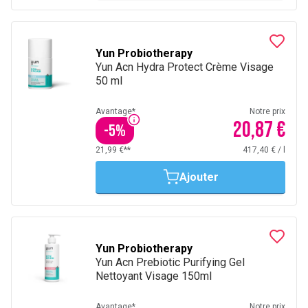
Yun Probiotherapy
Yun Acn Hydra Protect Crème Visage
50 ml
Avantage*
Notre prix
20,87 €
-
5
%
21,99 €**
417,40 €
/
l
Ajouter
Yun Probiotherapy
Yun Acn Prebiotic Purifying Gel
Nettoyant Visage 150ml
Avantage*
Notre prix