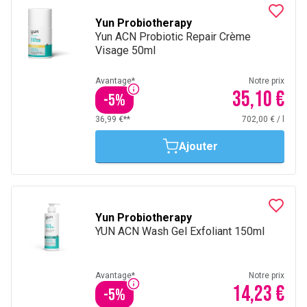
Yun Probiotherapy
Yun ACN Probiotic Repair Crème
Visage 50ml
Avantage*
Notre prix
35,10 €
-
5
%
36,99 €**
702,00 €
/
l
Ajouter
Yun Probiotherapy
YUN ACN Wash Gel Exfoliant 150ml
Avantage*
Notre prix
14,23 €
-
5
%