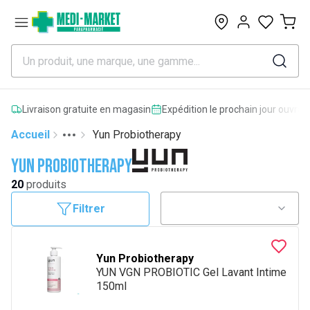
0
Livraison gratuite en magasin
Expédition le prochain jour ouvrab
Accueil
Yun Probiotherapy
Toggle menu
More
Yun Probiotherapy
20
produits
Filtrer
Yun Probiotherapy
YUN VGN PROBIOTIC Gel Lavant Intime
150ml