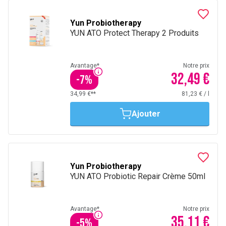
Yun Probiotherapy
YUN ATO Protect Therapy 2 Produits
Avantage*
Notre prix
32,49 €
-
7
%
34,99 €**
81,23 €
/
l
Ajouter
Yun Probiotherapy
YUN ATO Probiotic Repair Crème 50ml
Avantage*
Notre prix
35,11 €
-
5
%