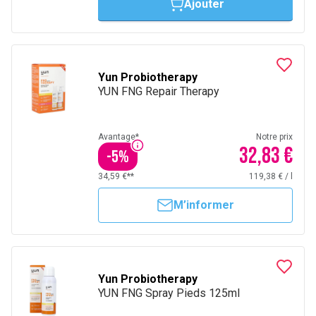
Ajouter
Yun Probiotherapy
YUN FNG Repair Therapy
Avantage*
Notre prix
32,83 €
-
5
%
34,59 €**
119,38 €
/
l
M’informer
Yun Probiotherapy
YUN FNG Spray Pieds 125ml